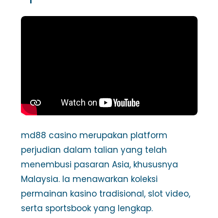
md88 casino merupakan platform
perjudian dalam talian yang telah
menembusi pasaran Asia, khususnya
Malaysia. Ia menawarkan koleksi
permainan kasino tradisional, slot video,
serta sportsbook yang lengkap.