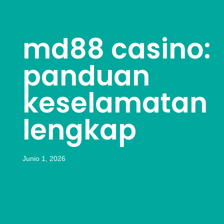
md88 casino:
panduan
keselamatan
lengkap
Junio 1, 2026