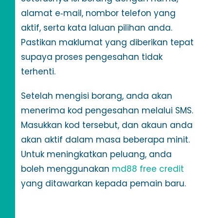
alamat e‑mail, nombor telefon yang
aktif, serta kata laluan pilihan anda.
Pastikan maklumat yang diberikan tepat
supaya proses pengesahan tidak
terhenti.
Setelah mengisi borang, anda akan
menerima kod pengesahan melalui SMS.
Masukkan kod tersebut, dan akaun anda
akan aktif dalam masa beberapa minit.
Untuk meningkatkan peluang, anda
boleh menggunakan
md88 free credit
yang ditawarkan kepada pemain baru.