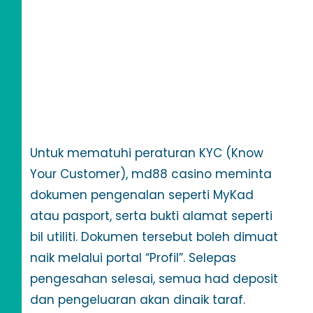
Proses
Pengesahan
(Verification)
Untuk mematuhi peraturan KYC (Know
Your Customer), md88 casino meminta
dokumen pengenalan seperti MyKad
atau pasport, serta bukti alamat seperti
bil utiliti. Dokumen tersebut boleh dimuat
naik melalui portal “Profil”. Selepas
pengesahan selesai, semua had deposit
dan pengeluaran akan dinaik taraf.