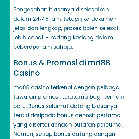
Pengesahan biasanya diselesaikan
dalam 24‑48 jam, tetapi jika dokumen
jelas dan lengkap, proses boleh selesai
lebih cepat – kadang‑kadang dalam
beberapa jam sahaja.
Bonus & Promosi di md88
Casino
md88 casino terkenal dengan pelbagai
tawaran promosi, terutama bagi pemain
baru. Bonus selamat datang biasanya
terdiri daripada bonus deposit pertama
yang disertai dengan putaran percuma.
Namun, setiap bonus datang dengan