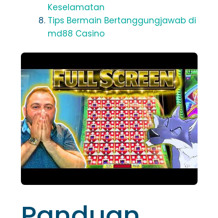
Keselamatan
Tips Bermain Bertanggungjawab di
md88 Casino
Panduan