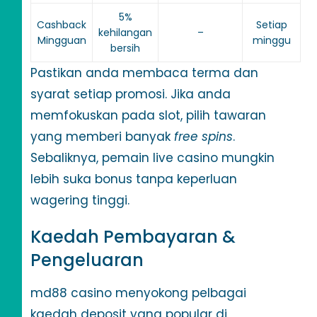
5%
Cashback
Setiap
kehilangan
–
Mingguan
minggu
bersih
Pastikan anda membaca terma dan
syarat setiap promosi. Jika anda
memfokuskan pada slot, pilih tawaran
yang memberi banyak
free spins
.
Sebaliknya, pemain live casino mungkin
lebih suka bonus tanpa keperluan
wagering tinggi.
Kaedah Pembayaran &
Pengeluaran
md88 casino menyokong pelbagai
kaedah deposit yang popular di