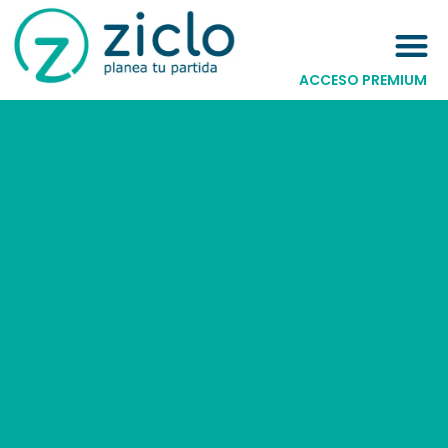
ACCESO PREMIUM