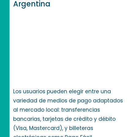
Argentina
Depósitos y
retiros más
populares
Los usuarios pueden elegir entre una
variedad de medios de pago adaptados
al mercado local: transferencias
bancarias, tarjetas de crédito y débito
(Visa, Mastercard), y billeteras