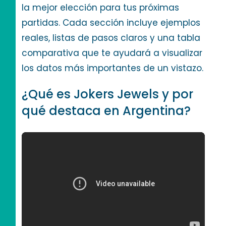
la mejor elección para tus próximas
partidas. Cada sección incluye ejemplos
reales, listas de pasos claros y una tabla
comparativa que te ayudará a visualizar
los datos más importantes de un vistazo.
¿Qué es Jokers Jewels y por
qué destaca en Argentina?