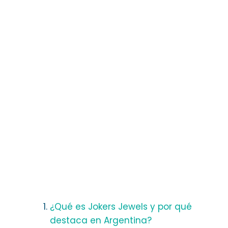
¿Qué es Jokers Jewels y por qué
destaca en Argentina?