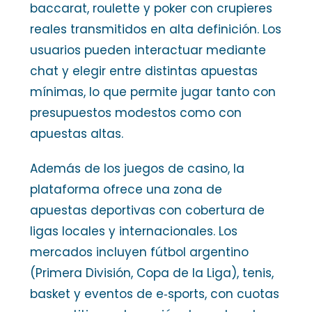
baccarat, roulette y poker con crupieres
reales transmitidos en alta definición. Los
usuarios pueden interactuar mediante
chat y elegir entre distintas apuestas
mínimas, lo que permite jugar tanto con
presupuestos modestos como con
apuestas altas.
Además de los juegos de casino, la
plataforma ofrece una zona de
apuestas deportivas con cobertura de
ligas locales y internacionales. Los
mercados incluyen fútbol argentino
(Primera División, Copa de la Liga), tenis,
basket y eventos de e‑sports, con cuotas