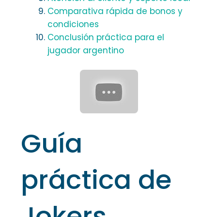
Comparativa rápida de bonos y
condiciones
Conclusión práctica para el
jugador argentino
Guía
práctica de
Jokers