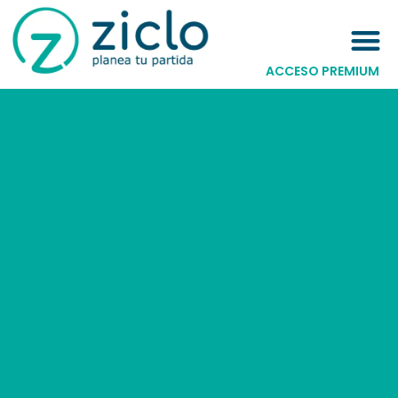
ACCESO PREMIUM