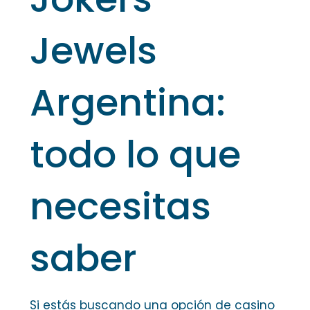
Jewels
Argentina:
todo lo que
necesitas
saber
Si estás buscando una opción de casino