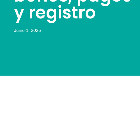
y registro
Junio 1, 2026