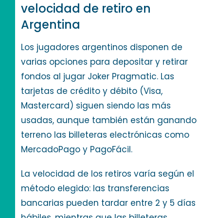
velocidad de retiro en
Argentina
Los jugadores argentinos disponen de
varias opciones para depositar y retirar
fondos al jugar Joker Pragmatic. Las
tarjetas de crédito y débito (Visa,
Mastercard) siguen siendo las más
usadas, aunque también están ganando
terreno las billeteras electrónicas como
MercadoPago y PagoFácil.
La velocidad de los retiros varía según el
método elegido: las transferencias
bancarias pueden tardar entre 2 y 5 días
hábiles, mientras que las billeteras