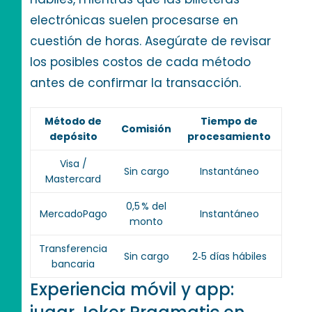
electrónicas suelen procesarse en
cuestión de horas. Asegúrate de revisar
los posibles costos de cada método
antes de confirmar la transacción.
Método de
Tiempo de
Comisión
depósito
procesamiento
Visa /
Sin cargo
Instantáneo
Mastercard
0,5 % del
MercadoPago
Instantáneo
monto
Transferencia
Sin cargo
2‑5 días hábiles
bancaria
Experiencia móvil y app: