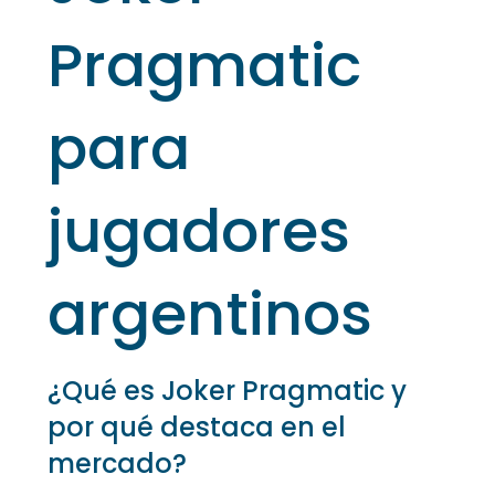
Pragmatic
para
jugadores
argentinos
¿Qué es Joker Pragmatic y
por qué destaca en el
mercado?