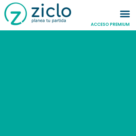
ACCESO PREMIUM