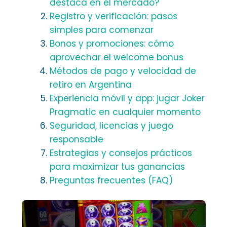
destaca en el mercado?
Registro y verificación: pasos
simples para comenzar
Bonos y promociones: cómo
aprovechar el welcome bonus
Métodos de pago y velocidad de
retiro en Argentina
Experiencia móvil y app: jugar Joker
Pragmatic en cualquier momento
Seguridad, licencias y juego
responsable
Estrategias y consejos prácticos
para maximizar tus ganancias
Preguntas frecuentes (FAQ)