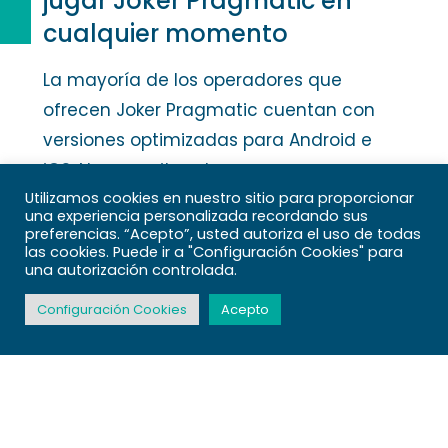
jugar Joker Pragmatic en
cualquier momento
La mayoría de los operadores que
ofrecen Joker Pragmatic cuentan con
versiones optimizadas para Android e
iOS. No necesitas descargar una
aplicación pesada; basta con acceder al
Utilizamos cookies en nuestro sitio para proporcionar
una experiencia personalizada recordando sus
sitio mediante el navegador móvil y la
preferencias. “Acepto”, usted autoriza el uso de todas
las cookies. Puede ir a "Configuración Cookies" para
plataforma se adapta
una autorización controlada.
automáticamente.
Configuración Cookies
Acepto
Si prefieres una app dedicada, busca la
que esté certificada por la autoridad
reguladora correspondiente (por
ejemplo, la Dirección General de Juegos