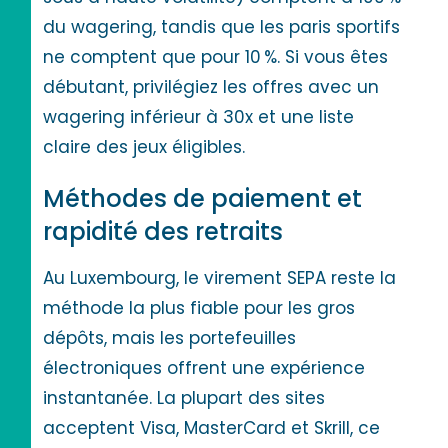
du wagering, tandis que les paris sportifs
ne comptent que pour 10 %. Si vous êtes
débutant, privilégiez les offres avec un
wagering inférieur à 30x et une liste
claire des jeux éligibles.
Méthodes de paiement et
rapidité des retraits
Au Luxembourg, le virement SEPA reste la
méthode la plus fiable pour les gros
dépôts, mais les portefeuilles
électroniques offrent une expérience
instantanée. La plupart des sites
acceptent Visa, MasterCard et Skrill, ce