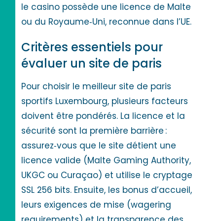
le casino possède une licence de Malte
ou du Royaume‑Uni, reconnue dans l’UE.
Critères essentiels pour
évaluer un site de paris
Pour choisir le meilleur site de paris
sportifs Luxembourg, plusieurs facteurs
doivent être pondérés. La licence et la
sécurité sont la première barrière :
assurez‑vous que le site détient une
licence valide (Malte Gaming Authority,
UKGC ou Curaçao) et utilise le cryptage
SSL 256 bits. Ensuite, les bonus d’accueil,
leurs exigences de mise (wagering
requirements) et la transparence des