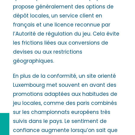
propose généralement des options de
dépôt locales, un service client en
français et une licence reconnue par
l’Autorité de régulation du jeu. Cela évite
les frictions liées aux conversions de
devises ou aux restrictions
géographiques.
En plus de la conformité, un site orienté
Luxembourg met souvent en avant des
promotions adaptées aux habitudes de
jeu locales, comme des paris combinés
sur les championnats européens très
suivis dans le pays. Le sentiment de
confiance augmente lorsqu’on sait que