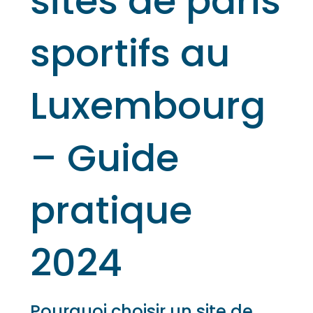
sites de paris
sportifs au
Luxembourg
– Guide
pratique
2024
Pourquoi choisir un site de