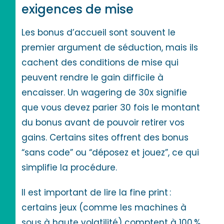
exigences de mise
Les bonus d’accueil sont souvent le
premier argument de séduction, mais ils
cachent des conditions de mise qui
peuvent rendre le gain difficile à
encaisser. Un wagering de 30x signifie
que vous devez parier 30 fois le montant
du bonus avant de pouvoir retirer vos
gains. Certains sites offrent des bonus
“sans code” ou “déposez et jouez”, ce qui
simplifie la procédure.
Il est important de lire la fine print :
certains jeux (comme les machines à
sous à haute volatilité) comptent à 100 %