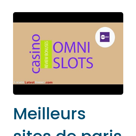
Meilleurs