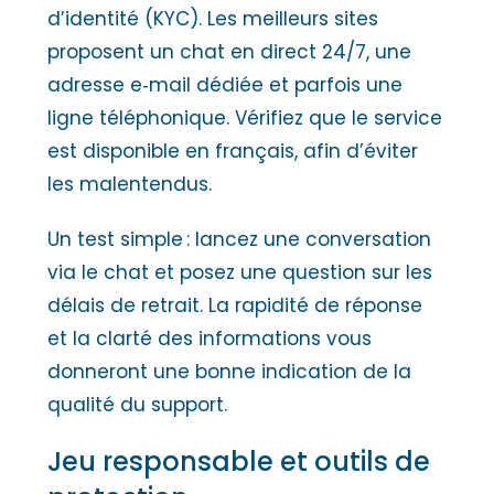
d’identité (KYC). Les meilleurs sites
proposent un chat en direct 24/7, une
adresse e‑mail dédiée et parfois une
ligne téléphonique. Vérifiez que le service
est disponible en français, afin d’éviter
les malentendus.
Un test simple : lancez une conversation
via le chat et posez une question sur les
délais de retrait. La rapidité de réponse
et la clarté des informations vous
donneront une bonne indication de la
qualité du support.
Jeu responsable et outils de