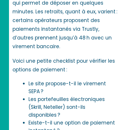
qui permet de déposer en quelques
minutes. Les retraits, quant à eux, varient :
certains opérateurs proposent des
paiements instantanés via Trustly,
d’autres prennent jusqu’à 48 h avec un
virement bancaire.
Voici une petite checklist pour vérifier les
options de paiement :
Le site propose-t-il le virement
SEPA ?
Les portefeuilles électroniques
(Skrill, Neteller) sont-ils
disponibles ?
Existe-t-il une option de paiement