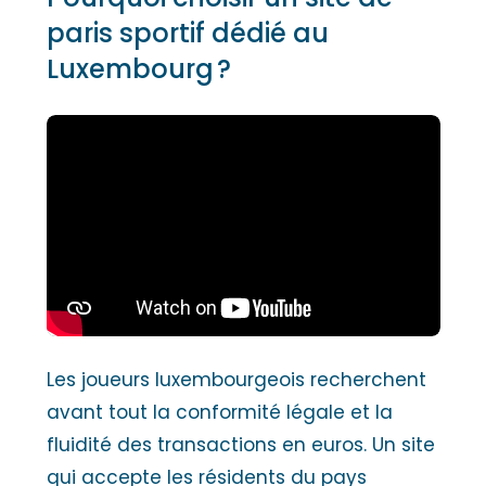
paris sportif dédié au
Luxembourg ?
Les joueurs luxembourgeois recherchent
avant tout la conformité légale et la
fluidité des transactions en euros. Un site
qui accepte les résidents du pays