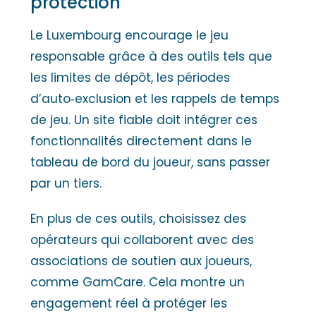
protection
Le Luxembourg encourage le jeu
responsable grâce à des outils tels que
les limites de dépôt, les périodes
d’auto‑exclusion et les rappels de temps
de jeu. Un site fiable doit intégrer ces
fonctionnalités directement dans le
tableau de bord du joueur, sans passer
par un tiers.
En plus de ces outils, choisissez des
opérateurs qui collaborent avec des
associations de soutien aux joueurs,
comme GamCare. Cela montre un
engagement réel à protéger les