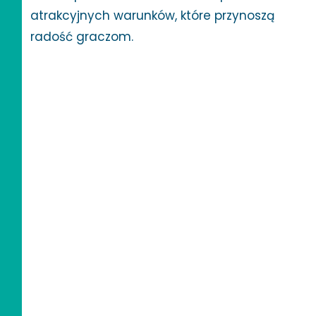
atrakcyjnych warunków, które przynoszą
radość graczom.
Najczęściej
zadawane
pytania
dotyczące
darmowych