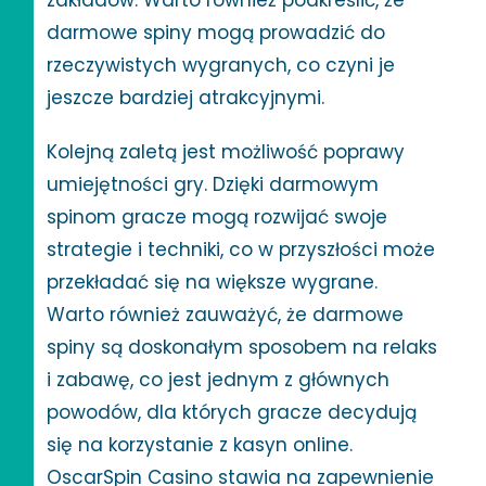
darmowe spiny mogą prowadzić do
rzeczywistych wygranych, co czyni je
jeszcze bardziej atrakcyjnymi.
Kolejną zaletą jest możliwość poprawy
umiejętności gry. Dzięki darmowym
spinom gracze mogą rozwijać swoje
strategie i techniki, co w przyszłości może
przekładać się na większe wygrane.
Warto również zauważyć, że darmowe
spiny są doskonałym sposobem na relaks
i zabawę, co jest jednym z głównych
powodów, dla których gracze decydują
się na korzystanie z kasyn online.
OscarSpin Casino stawia na zapewnienie