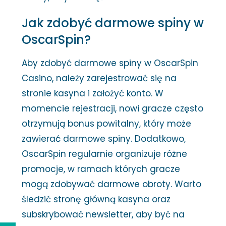
Jak zdobyć darmowe spiny w
OscarSpin?
Aby zdobyć darmowe spiny w OscarSpin
Casino, należy zarejestrować się na
stronie kasyna i założyć konto. W
momencie rejestracji, nowi gracze często
otrzymują bonus powitalny, który może
zawierać darmowe spiny. Dodatkowo,
OscarSpin regularnie organizuje różne
promocje, w ramach których gracze
mogą zdobywać darmowe obroty. Warto
śledzić stronę główną kasyna oraz
subskrybować newsletter, aby być na