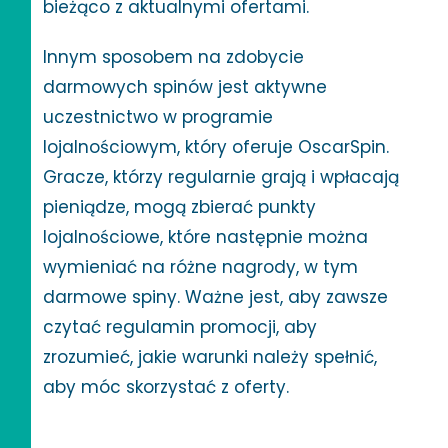
bieżąco z aktualnymi ofertami.
Innym sposobem na zdobycie
darmowych spinów jest aktywne
uczestnictwo w programie
lojalnościowym, który oferuje OscarSpin.
Gracze, którzy regularnie grają i wpłacają
pieniądze, mogą zbierać punkty
lojalnościowe, które następnie można
wymieniać na różne nagrody, w tym
darmowe spiny. Ważne jest, aby zawsze
czytać regulamin promocji, aby
zrozumieć, jakie warunki należy spełnić,
aby móc skorzystać z oferty.