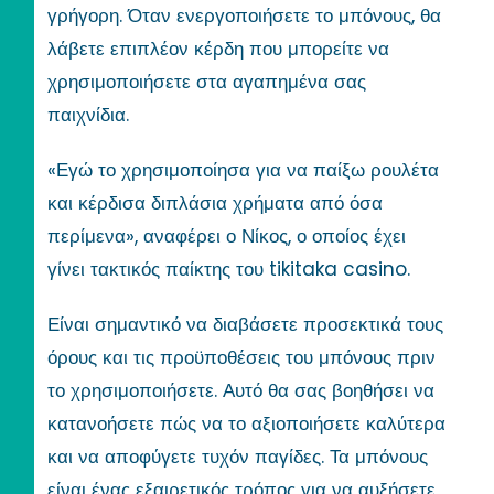
γρήγορη. Όταν ενεργοποιήσετε το μπόνους, θα
λάβετε επιπλέον κέρδη που μπορείτε να
χρησιμοποιήσετε στα αγαπημένα σας
παιχνίδια.
«Εγώ το χρησιμοποίησα για να παίξω ρουλέτα
και κέρδισα διπλάσια χρήματα από όσα
περίμενα», αναφέρει ο Νίκος, ο οποίος έχει
γίνει τακτικός παίκτης του tikitaka casino.
Είναι σημαντικό να διαβάσετε προσεκτικά τους
όρους και τις προϋποθέσεις του μπόνους πριν
το χρησιμοποιήσετε. Αυτό θα σας βοηθήσει να
κατανοήσετε πώς να το αξιοποιήσετε καλύτερα
και να αποφύγετε τυχόν παγίδες. Τα μπόνους
είναι ένας εξαιρετικός τρόπος για να αυξήσετε