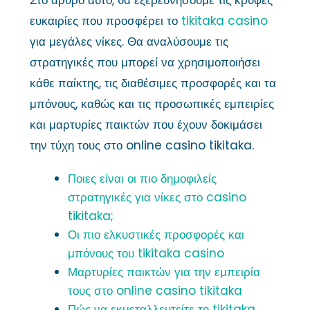
Στο άρθρο αυτό, θα εξερευνήσουμε τις κρυφές
ευκαιρίες που προσφέρει το
tikitaka casino
για μεγάλες νίκες. Θα αναλύσουμε τις
στρατηγικές που μπορεί να χρησιμοποιήσει
κάθε παίκτης, τις διαθέσιμες προσφορές και τα
μπόνους, καθώς και τις προσωπικές εμπειρίες
και μαρτυρίες παικτών που έχουν δοκιμάσει
την τύχη τους στο online casino tikitaka.
Ποιες είναι οι πιο δημοφιλείς
στρατηγικές για νίκες στο casino
tikitaka;
Οι πιο ελκυστικές προσφορές και
μπόνους του tikitaka casino
Μαρτυρίες παικτών για την εμπειρία
τους στο online casino tikitaka
Πώς να εκμεταλλευτείτε το tikitaka