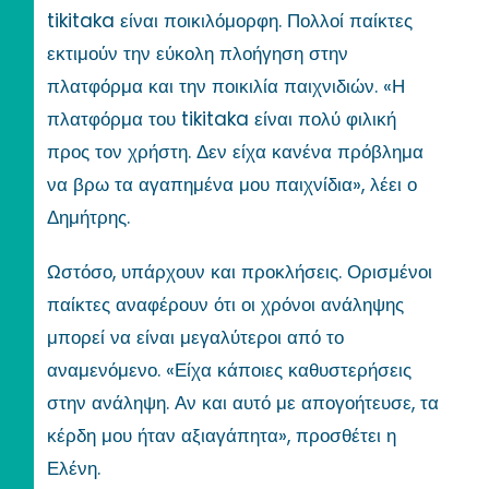
tikitaka είναι ποικιλόμορφη. Πολλοί παίκτες
εκτιμούν την εύκολη πλοήγηση στην
πλατφόρμα και την ποικιλία παιχνιδιών. «Η
πλατφόρμα του tikitaka είναι πολύ φιλική
προς τον χρήστη. Δεν είχα κανένα πρόβλημα
να βρω τα αγαπημένα μου παιχνίδια», λέει ο
Δημήτρης.
Ωστόσο, υπάρχουν και προκλήσεις. Ορισμένοι
παίκτες αναφέρουν ότι οι χρόνοι ανάληψης
μπορεί να είναι μεγαλύτεροι από το
αναμενόμενο. «Είχα κάποιες καθυστερήσεις
στην ανάληψη. Αν και αυτό με απογοήτευσε, τα
κέρδη μου ήταν αξιαγάπητα», προσθέτει η
Ελένη.