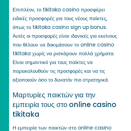
Επιπλέον, το tikitaka casino προσφέρει
ειδικές προσφορές για τους νέους παίκτες,
όπως το tikitaka casino sign up bonus.
Αυτές οι προσφορές είναι ιδανικές για εκείνους
που θέλουν να δοκιμάσουν το online casino
tikitaka χωρίς να ρισκάρουν πολλά χρήματα.
Είναι σημαντικό για τους παίκτες να
παρακολουθούν τις προσφορές και να τις
αξιοποιούν όσο το δυνατόν πιο στρατηγικά.
Μαρτυρίες παικτών για την
εμπειρία τους στο online casino
tikitaka
Η εμπειρία των παικτών στο online casino