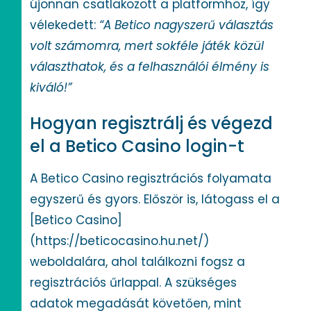
újonnan csatlakozott a platformhoz, így
vélekedett:
“A Betico nagyszerű választás
volt számomra, mert sokféle játék közül
választhatok, és a felhasználói élmény is
kiváló!”
Hogyan regisztrálj és végezd
el a Betico Casino login-t
A Betico Casino regisztrációs folyamata
egyszerű és gyors. Először is, látogass el a
[Betico Casino]
(https://beticocasino.hu.net/)
weboldalára, ahol találkozni fogsz a
regisztrációs űrlappal. A szükséges
adatok megadását követően, mint