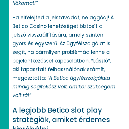
fiókomat!”
Ha elfelejted a jelszavadat, ne aggódj! A
Betico Casino lehetőséget biztosít a
jelszó visszaállítására, amely szintén
gyors és egyszerű. Az ügyfélszolgálat is
segít, ha bármilyen problémád lenne a
bejelentkezéssel kapcsolatban. *László*,
aki tapasztalt felhasználónak számít,
megosztotta:
“A Betico ügyfélszolgálata
mindig segítőkész volt, amikor szükségem
volt rá!”
A legjobb Betico slot play
stratégiák, amiket érdemes