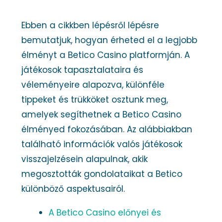
Ebben a cikkben lépésről lépésre
bemutatjuk, hogyan érheted el a legjobb
élményt a Betico Casino platformján. A
játékosok tapasztalataira és
véleményeire alapozva, különféle
tippeket és trükköket osztunk meg,
amelyek segíthetnek a Betico Casino
élményed fokozásában. Az alábbiakban
található információk valós játékosok
visszajelzésein alapulnak, akik
megosztották gondolataikat a Betico
különböző aspektusairól.
A Betico Casino előnyei és