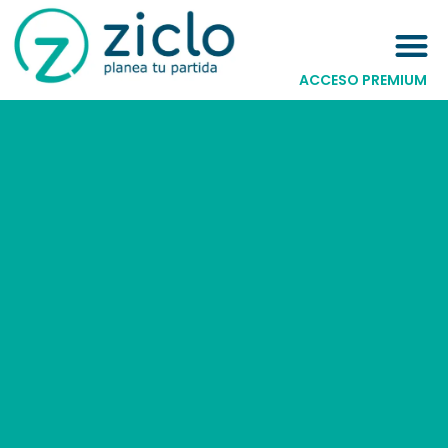
ACCESO PREMIUM