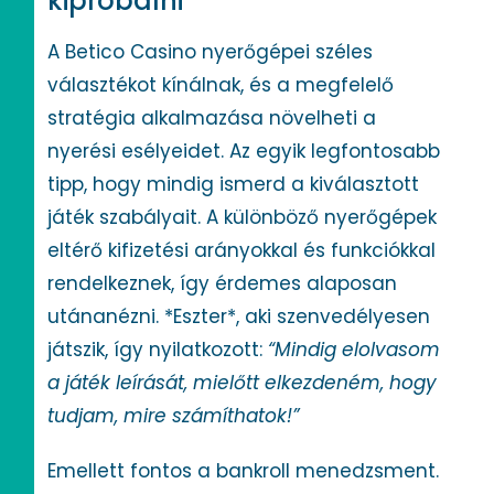
kipróbálni
A Betico Casino nyerőgépei széles
választékot kínálnak, és a megfelelő
stratégia alkalmazása növelheti a
nyerési esélyeidet. Az egyik legfontosabb
tipp, hogy mindig ismerd a kiválasztott
játék szabályait. A különböző nyerőgépek
eltérő kifizetési arányokkal és funkciókkal
rendelkeznek, így érdemes alaposan
utánanézni. *Eszter*, aki szenvedélyesen
játszik, így nyilatkozott:
“Mindig elolvasom
a játék leírását, mielőtt elkezdeném, hogy
tudjam, mire számíthatok!”
Emellett fontos a bankroll menedzsment.