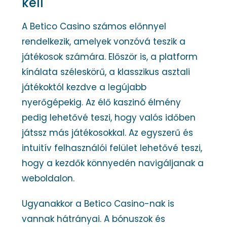
kell
A Betico Casino számos előnnyel
rendelkezik, amelyek vonzóvá teszik a
játékosok számára. Először is, a platform
kínálata széleskörű, a klasszikus asztali
játékoktól kezdve a legújabb
nyerőgépekig. Az élő kaszinó élmény
pedig lehetővé teszi, hogy valós időben
játssz más játékosokkal. Az egyszerű és
intuitív felhasználói felület lehetővé teszi,
hogy a kezdők könnyedén navigáljanak a
weboldalon.
Ugyanakkor a Betico Casino-nak is
vannak hátrányai. A bónuszok és