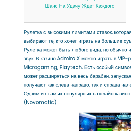
Шанс На Удачу Ждет Каждого
Рулетка с высокими лимитами ставок, котора
выбирают те, кто хочет играть на большие с
Рулетка может быть любого вида, но обычно 
звук. В казино AdmiralX можно играть в VIP-р
Microgaming, Playtech. Есть особый символ
может расширяться на весь барабан, запуска
получают как слева направо, так и справа нал
Одним из самых популярных в онлайн казино
(Novomatic).