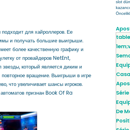
slot dü
kazancın
Öncelik
Apos
я подходит для хайроллеров. Ее
tabl
уммы и получать большие выигрыши.
1em;w
имеет более качественную графику и
Sema
улетку от провайдеров NetEnt,
Equi
 звезды, который является диким и
Casa
я повторное вращение. Выигрыши в игре
Apos
ево, что увеличивает шансы игроков.
Série
 автоматов признан Book Of Ra
Equi
De M
Posi
Séri