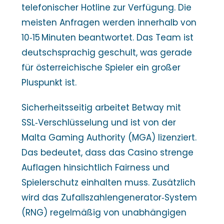
telefonischer Hotline zur Verfügung. Die
meisten Anfragen werden innerhalb von
10‑15 Minuten beantwortet. Das Team ist
deutschsprachig geschult, was gerade
für österreichische Spieler ein großer
Pluspunkt ist.
Sicherheitsseitig arbeitet Betway mit
SSL‑Verschlüsselung und ist von der
Malta Gaming Authority (MGA) lizenziert.
Das bedeutet, dass das Casino strenge
Auflagen hinsichtlich Fairness und
Spielerschutz einhalten muss. Zusätzlich
wird das Zufallszahlengenerator‑System
(RNG) regelmäßig von unabhängigen