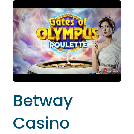
Betway
Casino