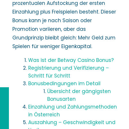
prozentualen Aufstockung der ersten
Einzahlung plus Freispielen besteht. Dieser
Bonus kann je nach Saison oder
Promotion variieren, aber das
Grundprinzip bleibt gleich: Mehr Geld zum
Spielen für weniger Eigenkapital.
Was ist der Betway Casino Bonus?
Registrierung und Verifizierung –
Schritt für Schritt
Bonusbedingungen im Detail
Übersicht der gängigsten
Bonusarten
Einzahlung und Zahlungsmethoden
in Österreich
Auszahlung – Geschwindigkeit und