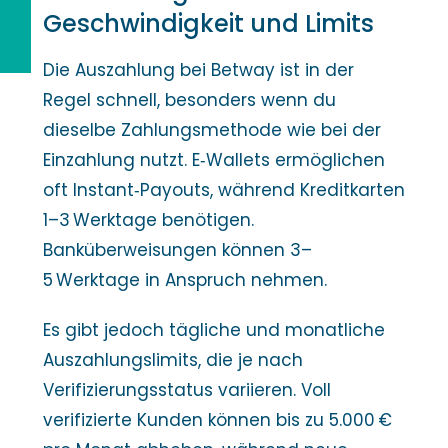
Geschwindigkeit und Limits
Die Auszahlung bei Betway ist in der
Regel schnell, besonders wenn du
dieselbe Zahlungsmethode wie bei der
Einzahlung nutzt. E‑Wallets ermöglichen
oft Instant‑Payouts, während Kreditkarten
1–3 Werktage benötigen.
Banküberweisungen können 3–
5 Werktage in Anspruch nehmen.
Es gibt jedoch tägliche und monatliche
Auszahlungslimits, die je nach
Verifizierungsstatus variieren. Voll
verifizierte Kunden können bis zu 5.000 €