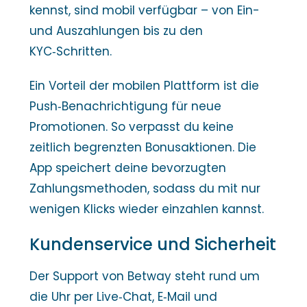
kennst, sind mobil verfügbar – von Ein-
und Auszahlungen bis zu den
KYC‑Schritten.
Ein Vorteil der mobilen Plattform ist die
Push‑Benachrichtigung für neue
Promotionen. So verpasst du keine
zeitlich begrenzten Bonusaktionen. Die
App speichert deine bevorzugten
Zahlungsmethoden, sodass du mit nur
wenigen Klicks wieder einzahlen kannst.
Kundenservice und Sicherheit
Der Support von Betway steht rund um
die Uhr per Live‑Chat, E‑Mail und