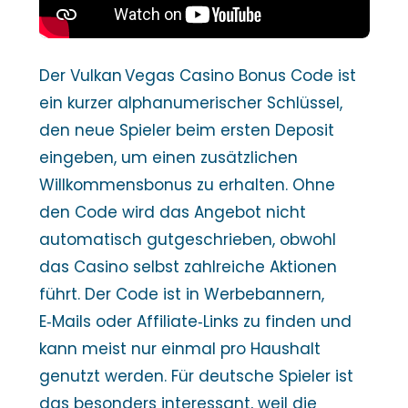
Der Vulkan Vegas Casino Bonus Code ist
ein kurzer alphanumerischer Schlüssel,
den neue Spieler beim ersten Deposit
eingeben, um einen zusätzlichen
Willkommensbonus zu erhalten. Ohne
den Code wird das Angebot nicht
automatisch gutgeschrieben, obwohl
das Casino selbst zahlreiche Aktionen
führt. Der Code ist in Werbebannern,
E‑Mails oder Affiliate‑Links zu finden und
kann meist nur einmal pro Haushalt
genutzt werden. Für deutsche Spieler ist
das besonders interessant, weil die