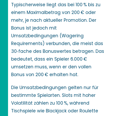
Typischerweise liegt das bei 100 % bis zu
einem Maximalbetrag von 200 € oder
mehr, je nach aktueller Promotion. Der
Bonus ist jedoch mit
Umsatzbedingungen (Wagering
Requirements) verbunden, die meist das
30‑fache des Bonuswertes betragen. Das
bedeutet, dass ein Spieler 6.000 €
umsetzen muss, wenn er den vollen
Bonus von 200 € erhalten hat.
Die Umsatzbedingungen gelten nur für
bestimmte Spielarten. Slots mit hoher
Volatilität zählen zu 100 %, während
Tischspiele wie Blackjack oder Roulette