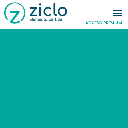
ACCESO PREMIUM