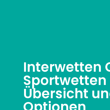
Interwetten 
Sportwetten
Übersicht u
Optionen