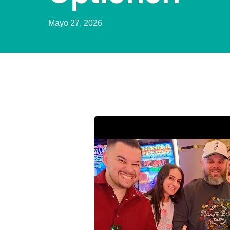
Mayo 27, 2026