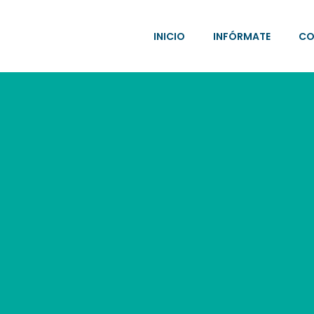
INICIO
INFÓRMATE
CO