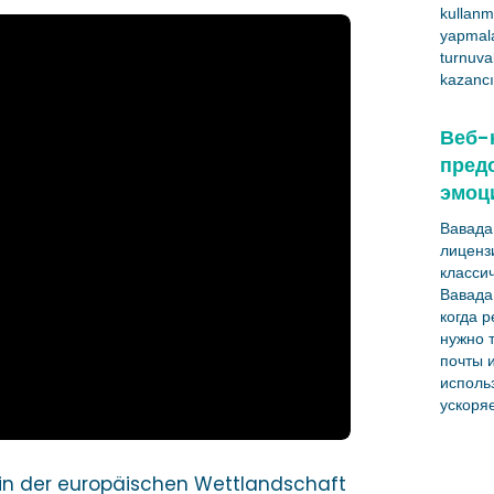
kullanm
yapmala
turnuva
kazancı
Веб-к
пред
эмоц
Вавада
лиценз
класси
Вавада
когда р
нужно 
почты и
использ
ускоря
n in der europäischen Wettlandschaft