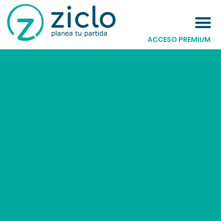
ACCESO PREMIUM