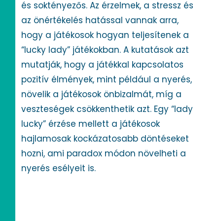
és soktényezős. Az érzelmek, a stressz és
az önértékelés hatással vannak arra,
hogy a játékosok hogyan teljesítenek a
“lucky lady” játékokban. A kutatások azt
mutatják, hogy a játékkal kapcsolatos
pozitív élmények, mint például a nyerés,
növelik a játékosok önbizalmát, míg a
veszteségek csökkenthetik azt. Egy “lady
lucky” érzése mellett a játékosok
hajlamosak kockázatosabb döntéseket
hozni, ami paradox módon növelheti a
nyerés esélyeit is.
Tippek a