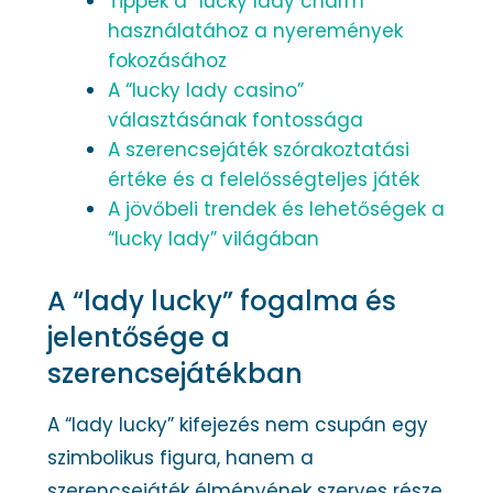
Tippek a “lucky lady charm”
használatához a nyeremények
fokozásához
A “lucky lady casino”
választásának fontossága
A szerencsejáték szórakoztatási
értéke és a felelősségteljes játék
A jövőbeli trendek és lehetőségek a
“lucky lady” világában
A “lady lucky” fogalma és
jelentősége a
szerencsejátékban
A “lady lucky” kifejezés nem csupán egy
szimbolikus figura, hanem a
szerencsejáték élményének szerves része