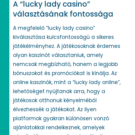
A “lucky lady casino”
választásának fontossága
A megfelelő “lucky lady casino”
kiválasztása kulcsfontosságú a sikeres
játékélményhez. A játékosoknak érdemes
olyan kaszinót választaniuk, amely
nemcsak megbízható, hanem a legjobb
bónuszokat és promóciókat is kínálja. Az
online kaszinók, mint a “lucky lady online”,
lehetőséget nyújtanak arra, hogy a
játékosok otthonuk kényelméből
élvezhessék a játékokat. Az ilyen
platformok gyakran különösen vonzó
ajánlatokkal rendelkeznek, amelyek