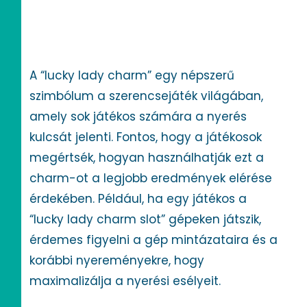
fokozásához
A “lucky lady charm” egy népszerű
szimbólum a szerencsejáték világában,
amely sok játékos számára a nyerés
kulcsát jelenti. Fontos, hogy a játékosok
megértsék, hogyan használhatják ezt a
charm-ot a legjobb eredmények elérése
érdekében. Például, ha egy játékos a
“lucky lady charm slot” gépeken játszik,
érdemes figyelni a gép mintázataira és a
korábbi nyereményekre, hogy
maximalizálja a nyerési esélyeit.