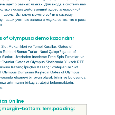
ечь идет о разных языках. Для входа в систему вам
только указать действующий адрес электронной
 пароль. Вы также можете войти в систему,
уя ваши учетные записи в медиа сетях, что в разы
ет
s of Olympusa demo kazandırır
 Slot Mekanikleri ve Temel Kurallar: Gates-of-
 Rehberi Bonus Turları Nasıl Çalışır? gates-of-
 Slotları Üzerinden İnceleme Free Spin Fırsatları ve
z Oyunlar Gates of Olympus Slotlarında Yüksek RTP
imum Kazanç İpuçları Kazanç Stratejileri ile Slot
f Olympus Dünyasını Keşfedin Gates of Olympus,
nyasında efsanevi bir oyun olarak bilinir ve bu oyunda
ızı artırmanın birkaç stratejisi bulunmaktadır.
le,
tas Online
e;margin-bottom: 1em;padding: