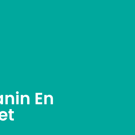
nin En
bet