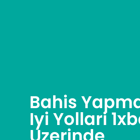
Bahis Yapma
Iyi Yollari 1x
Uzerinde