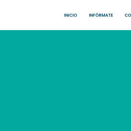
INICIO
INFÓRMATE
CO