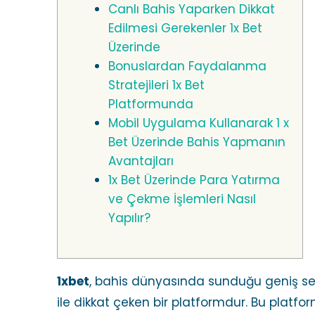
Canlı Bahis Yaparken Dikkat
Edilmesi Gerekenler 1x Bet
Üzerinde
Bonuslardan Faydalanma
Stratejileri 1x Bet
Platformunda
Mobil Uygulama Kullanarak 1 x
Bet Üzerinde Bahis Yapmanın
Avantajları
1x Bet Üzerinde Para Yatırma
ve Çekme İşlemleri Nasıl
Yapılır?
1xbet
, bahis dünyasında sunduğu geniş se
ile dikkat çeken bir platformdur. Bu platfo