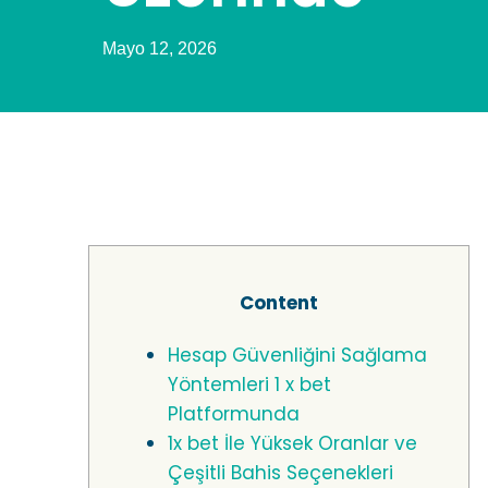
Mayo 12, 2026
Content
Hesap Güvenliğini Sağlama
Yöntemleri 1 x bet
Platformunda
1x bet İle Yüksek Oranlar ve
Çeşitli Bahis Seçenekleri