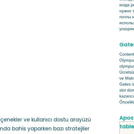
когда р
нужно 
почты и
использ
ускоря
Gate
Content
Olympus
olympus
Ücretsi
ve Maks
Gates o
slot dü
kazancın
Öncelik
Apos
çenekler ve kullanıcı dostu arayüzü
tabl
rmda bahis yaparken bazı stratejiler