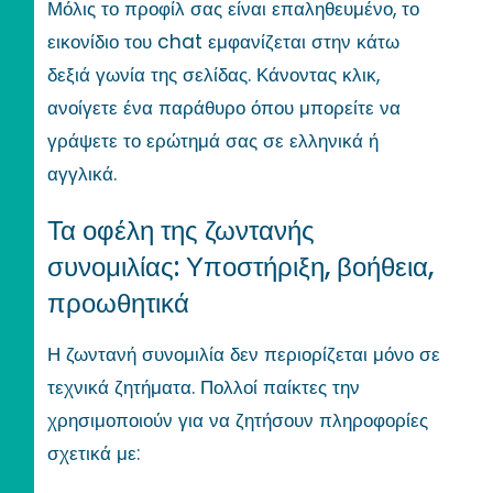
Μόλις το προφίλ σας είναι επαληθευμένο, το
εικονίδιο του chat εμφανίζεται στην κάτω
δεξιά γωνία της σελίδας. Κάνοντας κλικ,
ανοίγετε ένα παράθυρο όπου μπορείτε να
γράψετε το ερώτημά σας σε ελληνικά ή
αγγλικά.
Τα οφέλη της ζωντανής
συνομιλίας: Υποστήριξη, βοήθεια,
προωθητικά
Η ζωντανή συνομιλία δεν περιορίζεται μόνο σε
τεχνικά ζητήματα. Πολλοί παίκτες την
χρησιμοποιούν για να ζητήσουν πληροφορίες
σχετικά με: