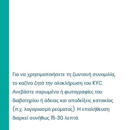
ενεργοποίηση
της ζωντανής
συνομιλίας
Για να χρησιμοποιήσετε τη ζωντανή συνομιλία,
το καζίνο ζητά την ολοκλήρωση του KYC.
Ανεβάστε σαρωμένα ή φωτογραφίες του
διαβατηρίου ή άδειας και αποδείξεις κατοικίας
(π.χ. λογαριασμό ρεύματος). Η επαλήθευση
διαρκεί συνήθως 15‑30 λεπτά.