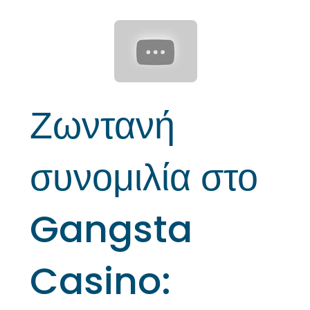
Ζωντανή
συνομιλία στο
Gangsta
Casino: