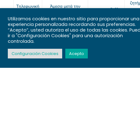
ζητή
Τηλεφωνική
Άμεσα μετά την
Ωράριο 9‑21
άμ
γραμμή
αναμονή
επαλή
Utilizamos cookies en nuestro sitio para proporcionar una
ταυτό
experiencia personalizada recordando sus preferencias.
“Acepto”, usted autoriza el uso de todas las cookies. Pue
Όπως φαίνεται από τον πίνακα, η ζωντανή
ir a "Configuración Cookies" para una autorización
controlada.
συνομιλία προσφέρει την ταχύτερη και πιο
άμεση εξυπηρέτηση, ενώ το email
Configuración Cookies
Acepto
χρησιμοποιείται για πιο πολύπλοκες
διαδικασίες που απαιτούν αποδείξεις ή μεγάλα
αρχεία.
Πόσο γρήγορη είναι η
ανταπόκριση; Τι να περιμένετε
Οι πράκτορες του Gangsta Casino
προσπαθούν να απαντήσουν μέσα σε 30