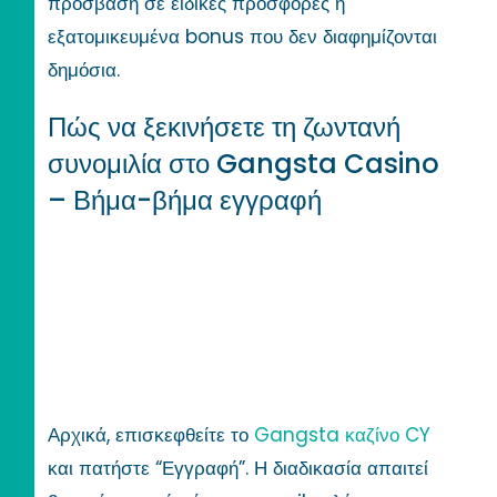
πρόσβαση σε ειδικές προσφορές ή
εξατομικευμένα bonus που δεν διαφημίζονται
δημόσια.
Πώς να ξεκινήσετε τη ζωντανή
συνομιλία στο Gangsta Casino
– Βήμα-βήμα εγγραφή
Δημιουργία
λογαριασμού
Αρχικά, επισκεφθείτε το
Gangsta καζίνο CY
και πατήστε “Εγγραφή”. Η διαδικασία απαιτεί