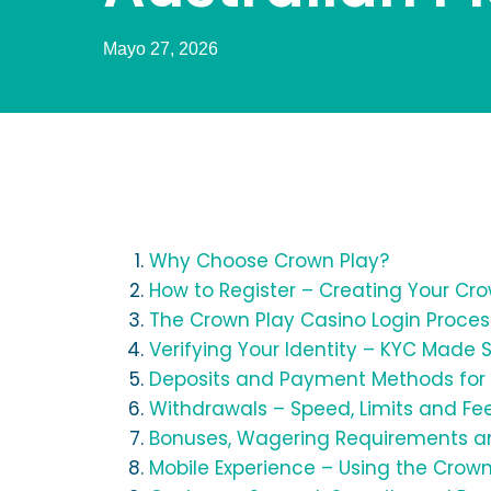
Mayo 27, 2026
Why Choose Crown Play?
How to Register – Creating Your Cr
The Crown Play Casino Login Proces
Verifying Your Identity – KYC Made 
Deposits and Payment Methods for A
Withdrawals – Speed, Limits and Fe
Bonuses, Wagering Requirements a
Mobile Experience – Using the Crow