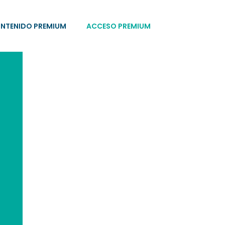
NTENIDO PREMIUM
ACCESO PREMIUM