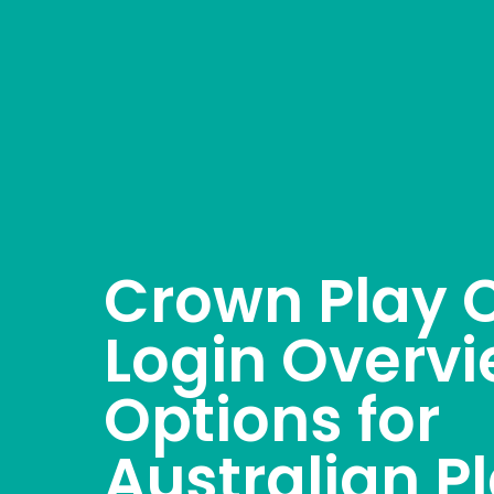
Crown Play 
Login Overv
Options for
Australian P