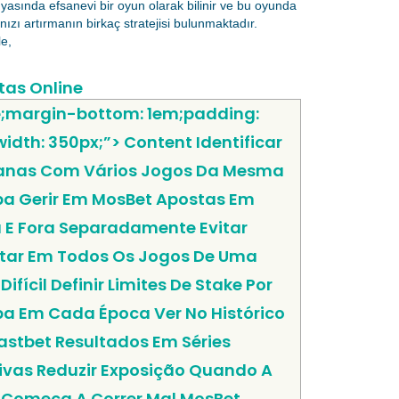
nyasında efsanevi bir oyun olarak bilinir ve bu oyunda
ızı artırmanın birkaç stratejisi bulunmaktadır.
le,
tas Online
e;margin-bottom: 1em;padding:
idth: 350px;”> Content Identificar
nas Com Vários Jogos Da Mesma
pa Gerir Em MosBet Apostas Em
 E Fora Separadamente Evitar
tar Em Todos Os Jogos De Uma
 Difícil Definir Limites De Stake Por
pa Em Cada Época Ver No Histórico
astbet Resultados Em Séries
tivas Reduzir Exposição Quando A
e Começa A Correr Mal MosBet