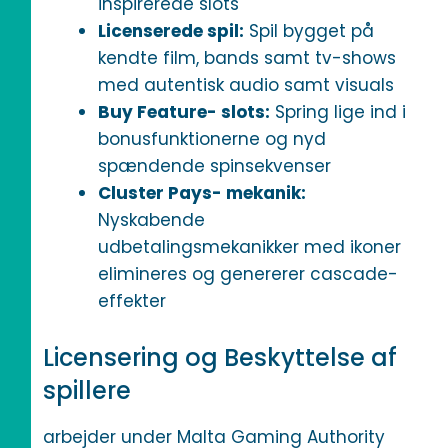
inspirerede slots
Licenserede spil:
Spil bygget på
kendte film, bands samt tv-shows
med autentisk audio samt visuals
Buy Feature- slots:
Spring lige ind i
bonusfunktionerne og nyd
spændende spinsekvenser
Cluster Pays- mekanik:
Nyskabende
udbetalingsmekanikker med ikoner
elimineres og genererer cascade-
effekter
Licensering og Beskyttelse af
spillere
arbejder under Malta Gaming Authority