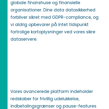
globale finanshuse og finansielle
organisationer. Dine data datasikkerhed
forbliver sikret med GDPR-compliance, og
vi aldrig opbevarer på intet tidspunkt
fortrolige kortoplysninger ved vores sikre
dataservere.
Ansvarlig
Spil Hos
Vores avancerede platform indeholder
redskaber for frivillig udelukkelse,
indbetalingsgrænser og pause-features