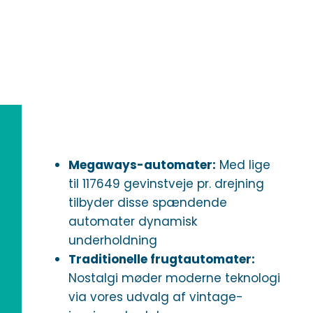
Kategorier
Man Kan
Opdage
Megaways-automater:
Med lige
til 117649 gevinstveje pr. drejning
tilbyder disse spændende
automater dynamisk
underholdning
Traditionelle frugtautomater:
Nostalgi møder moderne teknologi
via vores udvalg af vintage-