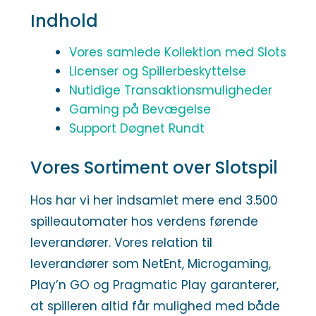
Indhold
Vores samlede Kollektion med Slots
Licenser og Spillerbeskyttelse
Nutidige Transaktionsmuligheder
Gaming på Bevægelse
Support Døgnet Rundt
Vores Sortiment over Slotspil
Hos har vi her indsamlet mere end 3.500
spilleautomater hos verdens førende
leverandører. Vores relation til
leverandører som NetEnt, Microgaming,
Play’n GO og Pragmatic Play garanterer,
at spilleren altid får mulighed med både