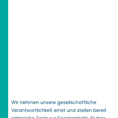
Bewusstes
Spielen
innerhalb
unserer
Community
Wir nehmen unsere gesellschaftliche
Verantwortlichkeit ernst und stellen bereit