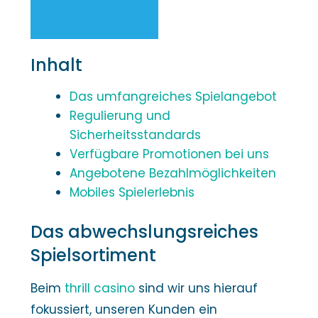
Inhalt
Das umfangreiches Spielangebot
Regulierung und
Sicherheitsstandards
Verfügbare Promotionen bei uns
Angebotene Bezahlmöglichkeiten
Mobiles Spielerlebnis
Das abwechslungsreiches
Spielsortiment
Beim
thrill casino
sind wir uns hierauf
fokussiert, unseren Kunden ein