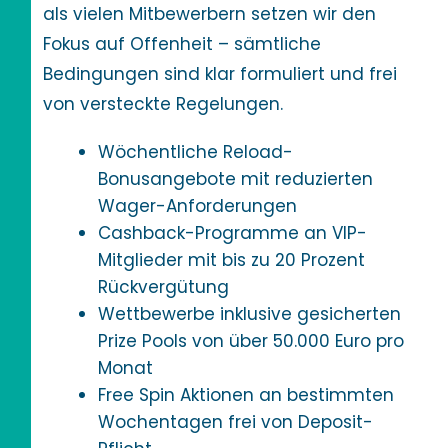
als vielen Mitbewerbern setzen wir den
Fokus auf Offenheit – sämtliche
Bedingungen sind klar formuliert und frei
von versteckte Regelungen.
Wöchentliche Reload-
Bonusangebote mit reduzierten
Wager-Anforderungen
Cashback-Programme an VIP-
Mitglieder mit bis zu 20 Prozent
Rückvergütung
Wettbewerbe inklusive gesicherten
Prize Pools von über 50.000 Euro pro
Monat
Free Spin Aktionen an bestimmten
Wochentagen frei von Deposit-