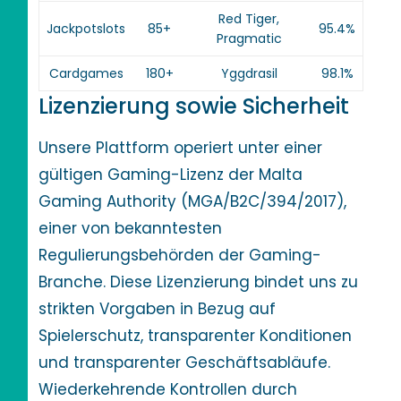
Red Tiger,
Jackpotslots
85+
95.4%
Pragmatic
Cardgames
180+
Yggdrasil
98.1%
Lizenzierung sowie Sicherheit
Unsere Plattform operiert unter einer
gültigen Gaming-Lizenz der Malta
Gaming Authority (MGA/B2C/394/2017),
einer von bekanntesten
Regulierungsbehörden der Gaming-
Branche. Diese Lizenzierung bindet uns zu
strikten Vorgaben in Bezug auf
Spielerschutz, transparenter Konditionen
und transparenter Geschäftsabläufe.
Wiederkehrende Kontrollen durch