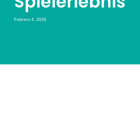
Spielerlebnis
Febrero 4, 2026