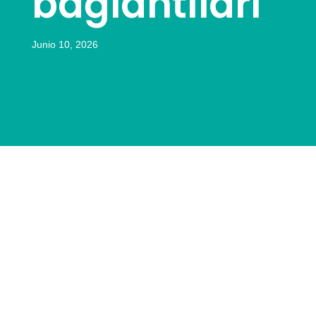
bağlantıları
Junio 10, 2026