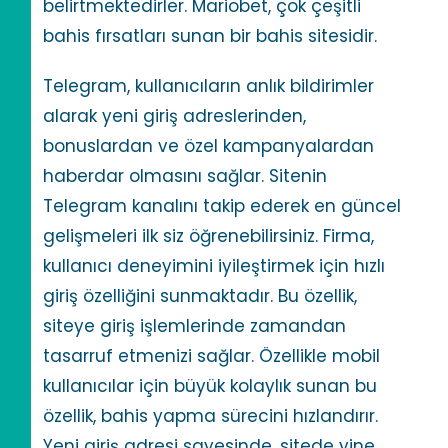
belirtmektedirler. Mariobet, çok çeşitli
bahis fırsatları sunan bir bahis sitesidir.
Telegram, kullanıcıların anlık bildirimler
alarak yeni giriş adreslerinden,
bonuslardan ve özel kampanyalardan
haberdar olmasını sağlar. Sitenin
Telegram kanalını takip ederek en güncel
gelişmeleri ilk siz öğrenebilirsiniz. Firma,
kullanıcı deneyimini iyileştirmek için hızlı
giriş özelliğini sunmaktadır. Bu özellik,
siteye giriş işlemlerinde zamandan
tasarruf etmenizi sağlar. Özellikle mobil
kullanıcılar için büyük kolaylık sunan bu
özellik, bahis yapma sürecini hızlandırır.
Yeni giriş adresi sayesinde, sitede yine