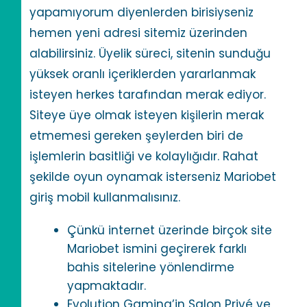
yapamıyorum diyenlerden birisiyseniz
hemen yeni adresi sitemiz üzerinden
alabilirsiniz. Üyelik süreci, sitenin sunduğu
yüksek oranlı içeriklerden yararlanmak
isteyen herkes tarafından merak ediyor.
Siteye üye olmak isteyen kişilerin merak
etmemesi gereken şeylerden biri de
işlemlerin basitliği ve kolaylığıdır. Rahat
şekilde oyun oynamak isterseniz Mariobet
giriş mobil kullanmalısınız.
Çünkü internet üzerinde birçok site
Mariobet ismini geçirerek farklı
bahis sitelerine yönlendirme
yapmaktadır.
Evolution Gaming’in Salon Privé ve