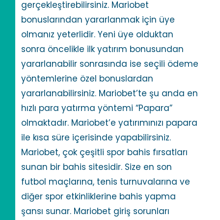
gerçekleştirebilirsiniz. Mariobet
bonuslarından yararlanmak için üye
olmanız yeterlidir. Yeni üye olduktan
sonra öncelikle ilk yatırım bonusundan
yararlanabilir sonrasında ise seçili ödeme
yöntemlerine özel bonuslardan
yararlanabilirsiniz. Mariobet’te şu anda en
hızlı para yatırma yöntemi “Papara”
olmaktadır. Mariobet’e yatırımınızı papara
ile kısa süre içerisinde yapabilirsiniz.
Mariobet, çok çeşitli spor bahis fırsatları
sunan bir bahis sitesidir. Size en son
futbol maçlarına, tenis turnuvalarına ve
diğer spor etkinliklerine bahis yapma
şansı sunar. Mariobet giriş sorunları