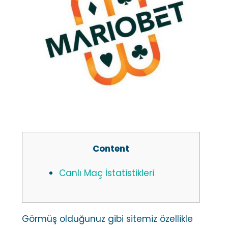
Content
Canlı Maç İstatistikleri
Görmüş olduğunuz gibi sitemiz özellikle