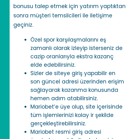
bonusu talep etmek için yatırım yaptıktan
sonra müşteri temsilcileri ile iletişime
geçiniz.
Özel spor karşılaşmalarını eş
zamanlı olarak izleyip isterseniz de
cazip oranlarıyla ekstra kazanç
elde edebilirsiniz.
Sizler de siteye giriş yapabilir en
son güncel adresi üzerinden erişim
sağlayarak kazanma konusunda
hemen adım atabilirsiniz.
Mariobet’e üye olup, site içerisinde
tüm işlemlerinizi kolay ir şekilde
gerçekleştirebilirsiniz.
Mariobet resmi giriş adresi