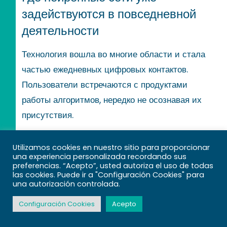
задействуются в повседневной
деятельности
Технология вошла во многие области и стала
частью ежедневных цифровых контактов.
Пользователи встречаются с продуктами
работы алгоритмов, нередко не осознавая их
присутствия.
Jet Casino применяются в следующих
Utilizamos cookies en nuestro sitio para proporcionar
направлениях:
una experiencia personalizada recordando sus
preferencias. “Acepto”, usted autoriza el uso de todas
las cookies. Puede ir a "Configuración Cookies" para
Голосовые ассистенты
una autorización controlada.
идентифицируют речь и выполняют
Configuración Cookies
Acepto
инструкции.
Социальные сети создают личные