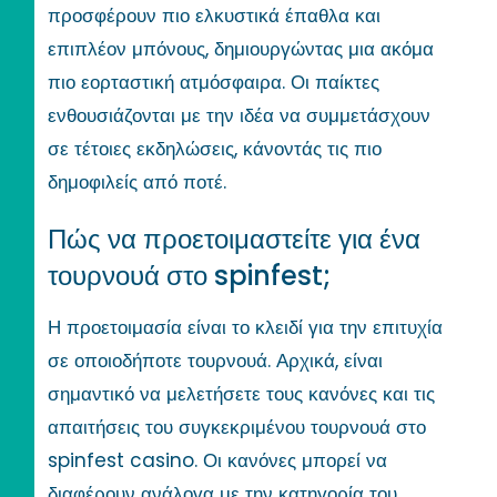
προσφέρουν πιο ελκυστικά έπαθλα και
επιπλέον μπόνους, δημιουργώντας μια ακόμα
πιο εορταστική ατμόσφαιρα. Οι παίκτες
ενθουσιάζονται με την ιδέα να συμμετάσχουν
σε τέτοιες εκδηλώσεις, κάνοντάς τις πιο
δημοφιλείς από ποτέ.
Πώς να προετοιμαστείτε για ένα
τουρνουά στο spinfest;
Η προετοιμασία είναι το κλειδί για την επιτυχία
σε οποιοδήποτε τουρνουά. Αρχικά, είναι
σημαντικό να μελετήσετε τους κανόνες και τις
απαιτήσεις του συγκεκριμένου τουρνουά στο
spinfest casino. Οι κανόνες μπορεί να
διαφέρουν ανάλογα με την κατηγορία του