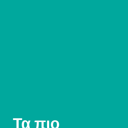
Τα πιο