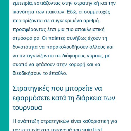
εμπειρία, εστιάζοντας στην στρατηγική και την
ικανότητα των παικτών. Εδώ, οι συμμετοχές
περιορίζονται σε συγκεκριμένο αριθμό,
προσφέροντας έτσι μια πιο αποκλειστική
ατμόσφαιρα. Οι παίκτες συνήθως έχουν τη
δυνατότητα να παρακολουθήσουν άλλους και
να ανταγωνίζονται σε διάφορους γύρους, με
σκοπό να φτάσουν στην κορυφή και να
διεκδικήσουν το έπαθλο.
Στρατηγικές που μπορείτε να
εφαρμόσετε κατά τη διάρκεια των
τουρνουά
Η ανάπτυξη στρατηγικών είναι καθοριστική για
την επιτυχία στα τουρνουά του spinfest