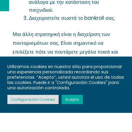
ανάλογα με την κατάσταση του
παιχνιδιού.
Διαχειριστείτε σωστά το bankroll σας.
Μια άλλη στρατηγική είναι η διαχείριση των
πονταρισμάτων σας. Είναι σημαντικό να
επιλέξετε πότε να ποντάρετε μεγάλα ποσά και
πότε να είστε πιο προσεκτικοί. Επίσης,
Utilizamos cookies en nuestro sitio para proporcionar
φροντίστε να μην είστε υπερβολικά
una experiencia personalizada recordando sus
preferencias. “Acepto”, usted autoriza el uso de todas
συναισθηματικοί κατά τη διάρκεια του
las cookies. Puede ir a "Configuración Cookies" para
παιχνιδιού. Η ψυχραιμία είναι κρίσιμη, καθώς οι
una autorización controlada.
αποφάσεις που παίρνετε υπό πίεση μπορεί να
Configuración Cookies
Acepto
είναι λανθασμένες. Η ικανότητα να παραμένετε
ήρεμοι και συγκεντρωμένοι μπορεί να σας
δώσει το πλεονέκτημα που χρειάζεστε για να
κερδίσετε.