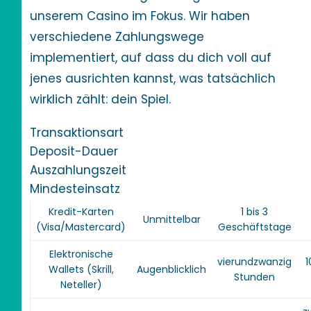
unserem Casino im Fokus. Wir haben
verschiedene Zahlungswege
implementiert, auf dass du dich voll auf
jenes ausrichten kannst, was tatsächlich
wirklich zählt: dein Spiel.
Transaktionsart
Deposit-Dauer
Auszahlungszeit
Mindesteinsatz
Kredit-Karten
1 bis 3
Unmittelbar
(Visa/Mastercard)
Geschäftstage
Elektronische
vierundzwanzig
1
Wallets (Skrill,
Augenblicklich
Stunden
Neteller)