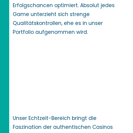
Erfolgschancen optimiert. Absolut jedes
Game unterzieht sich strenge
Qualitätskontrollen, ehe es in unser
Portfolio aufgenommen wird.
Live-Casino
Atmosphäre
in Live-Zeit
Unser Echtzeit-Bereich bringt die
Faszination der authentischen Casinos