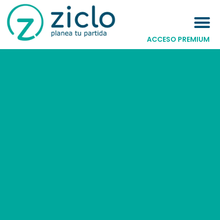
ACCESO PREMIUM