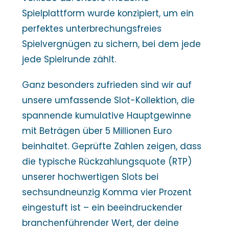
Spielplattform wurde konzipiert, um ein
perfektes unterbrechungsfreies
Spielvergnügen zu sichern, bei dem jede
jede Spielrunde zählt.
Ganz besonders zufrieden sind wir auf
unsere umfassende Slot-Kollektion, die
spannende kumulative Hauptgewinne
mit Beträgen über 5 Millionen Euro
beinhaltet. Geprüfte Zahlen zeigen, dass
die typische Rückzahlungsquote (RTP)
unserer hochwertigen Slots bei
sechsundneunzig Komma vier Prozent
eingestuft ist – ein beeindruckender
branchenführender Wert, der deine