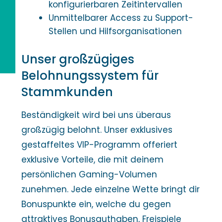
konfigurierbaren Zeitintervallen
Unmittelbarer Access zu Support-
Stellen und Hilfsorganisationen
Unser großzügiges
Belohnungssystem für
Stammkunden
Beständigkeit wird bei uns überaus
großzügig belohnt. Unser exklusives
gestaffeltes VIP-Programm offeriert
exklusive Vorteile, die mit deinem
persönlichen Gaming-Volumen
zunehmen. Jede einzelne Wette bringt dir
Bonuspunkte ein, welche du gegen
attraktives Bonusguthaben, Freispiele