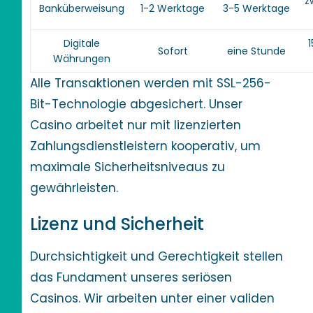
z
Banküberweisung
1-2 Werktage
3-5 Werktage
Digitale
1
Sofort
eine Stunde
Währungen
Alle Transaktionen werden mit SSL-256-
Bit-Technologie abgesichert. Unser
Casino arbeitet nur mit lizenzierten
Zahlungsdienstleistern kooperativ, um
maximale Sicherheitsniveaus zu
gewährleisten.
Lizenz und Sicherheit
Durchsichtigkeit und Gerechtigkeit stellen
das Fundament unseres seriösen
Casinos. Wir arbeiten unter einer validen