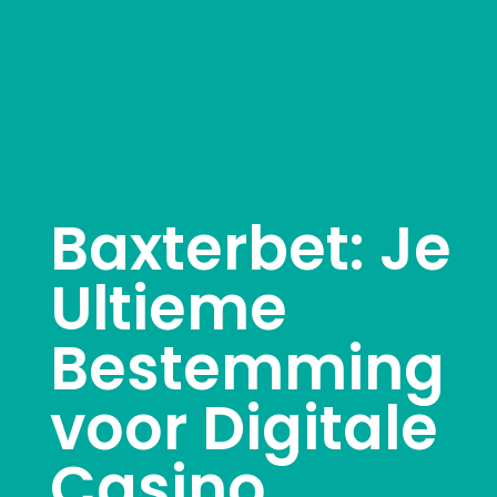
Baxterbet: Je
Ultieme
Bestemming
voor Digitale
Casino