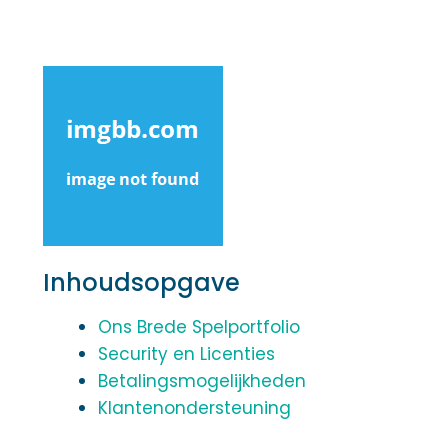
Inhoudsopgave
Ons Brede Spelportfolio
Security en Licenties
Betalingsmogelijkheden
Klantenondersteuning