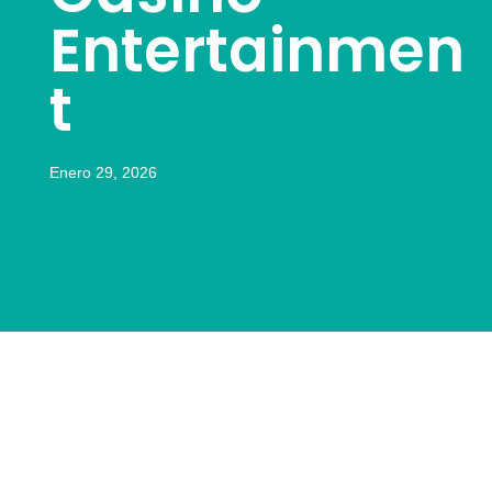
Entertainmen
t
Enero 29, 2026