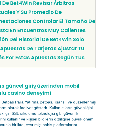
 De Bet4Win Revisar Árbitros
tuales Y Su Promedio De
estaciones Controlar El Tamaño De
sta En Encuentros Muy Calientes
ión Del Historial De Bet4Win Solo
Apuestas De Tarjetas Ajustar Tu
és Por Estas Apuestas Según Tus
s güncel giriş üzerinden mobil
lu casino deneyimi
 Betpas Para Yatırma Betpas, lisanslı ve düzenlenmiş
form olarak faaliyet gösterir. Kullanıcıların güvenliğini
 için SSL şifreleme teknolojisi gibi güvenlik
ini kullanır ve kişisel bilgilerin gizliliğine büyük önem
ununla birlikte, çevrimiçi bahis platformlarını