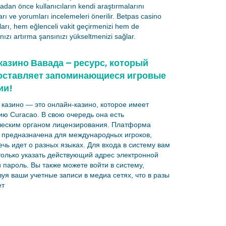
adan önce kullanıcıların kendi araştırmalarını
rı ve yorumları incelemeleri önerilir. Betpas casino
ları, hem eğlenceli vakit geçirmenizi hem de
nızı artırma şansınızı yükseltmenizi sağlar.
азино Вавада – ресурс, который
оставляет запоминающиеся игровые
ии!
 казино — это онлайн-казино, которое имеет
ию Curacao. В свою очередь она есть
ческим органом лицензирования. Платформа
 предназначена для международных игроков,
ечь идет о разных языках. Для входа в систему вам
только указать действующий адрес электронной
 пароль. Вы также можете войти в систему,
уя ваши учетные записи в медиа сетях, что в разы
ет