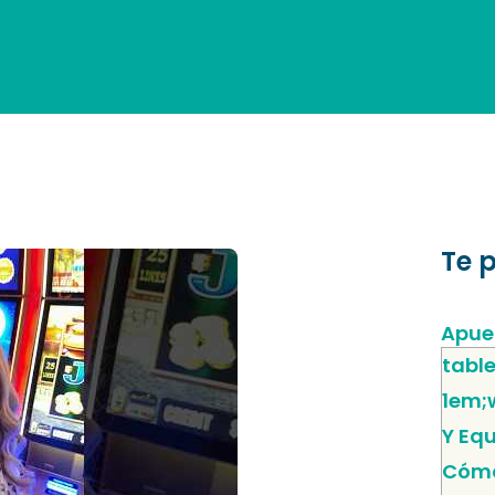
Te 
Apues
tabl
1em;w
Y Equ
Cómo 