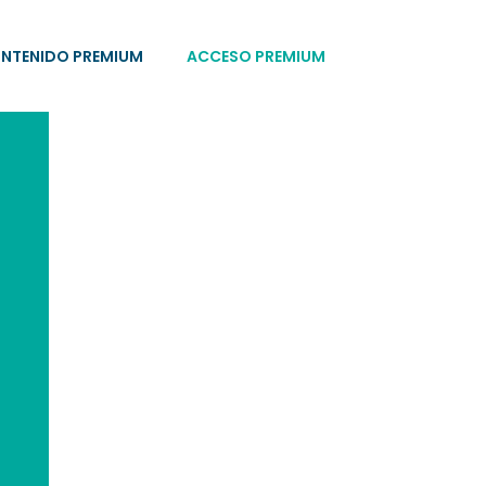
NTENIDO PREMIUM
ACCESO PREMIUM