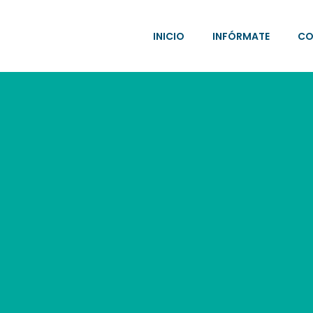
INICIO
INFÓRMATE
CO