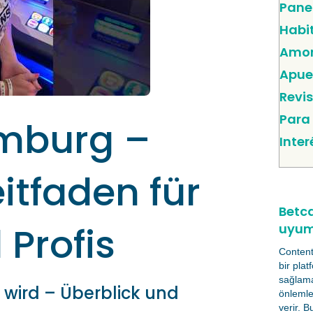
Panel
Habi
Amon
Apue
Revis
Para 
emburg –
Inter
itfaden für
Betca
Profis
uyum
Content
bir plat
sağlamak
wird – Überblick und
önlemler
verir. B