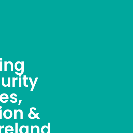
ting
urity
es,
ion &
Ireland