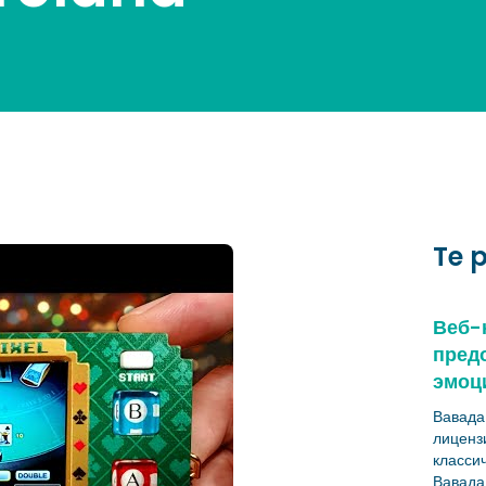
Te 
Веб-к
пред
эмоц
Вавада
лиценз
класси
Вавада