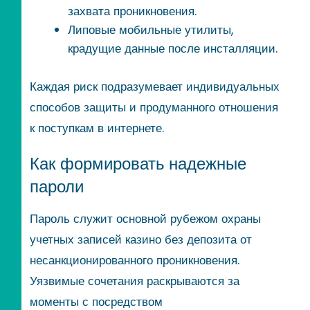
захвата проникновения.
Липовые мобильные утилиты,
крадущие данные после инсталляции.
Каждая риск подразумевает индивидуальных
способов защиты и продуманного отношения
к поступкам в интернете.
Как формировать надежные
пароли
Пароль служит основной рубежом охраны
учетных записей казино без депозита от
несанкционированного проникновения.
Уязвимые сочетания раскрываются за
моменты с посредством