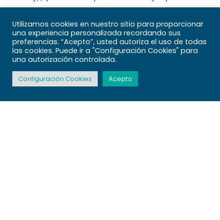
сервисов казино. Киберпреступники
Utilizamos cookies en nuestro sitio para proporcionar
имитируют символы, фирменные расцветки
una experiencia personalizada recordando sus
и формат представления настоящих
preferencias. “Acepto”, usted autoriza el uso de todas
las cookies. Puede ir a "Configuración Cookies" para
организаций. Задача таких писем —
una autorización controlada.
принудить получателя пройти по линку или
Configuración Cookies
Acepto
активировать опасное документ.
Черты сомнительных посланий включают
грамматические опечатки, подозрительные
адреса авторов и требования немедленных
операций. Письма создают поддельное
состояние страха: опасения заморозки
вклада или санкции. Настоящие учреждения
не запрашивают безотлагательной отправки
секретных данных через электронную почту.