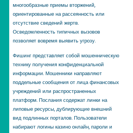
многообразные приемы вторжений,
ориентированные на рассеянность или
отсутствие сведений жертв.
Осведомленность типичных вызовов
позволяет вовремя выявить угрозу.
Фишинг представляет собой мошенническую
технику получения конфиденциальной
информации. Мошенники направляют
поддельные сообщения от лица финансовых
учреждений или распространенных
платформ. Послания содержат линки на
липовые ресурсы, дублирующие внешний
вид подлинных порталов. Пользователи
набирают логины казино онлайн, пароли и