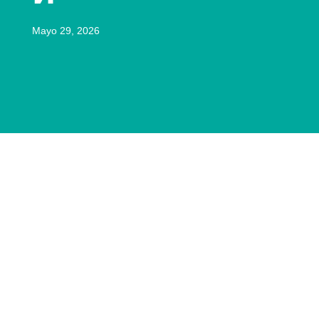
Mayo 29, 2026