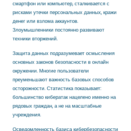
смартфон или компьютер, сталкивается с
рисками утечки персональных данных, кражи
денег или взлома аккаунтов.
Злоумышленники постоянно развивают
техники вторжений.
Защита данных подразумевает осмысления
основных законов безопасности в онлайн
окружении. Многие пользователи
преуменьшают важность базовых способов
осторожности. Статистика показывает:
большинство кибератак нацелено именно на
рядовых граждан, а не на масштабные
учреждения.
Осведомленность базиса кибербезопасности