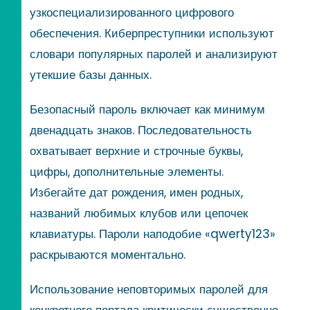
узкоспециализированного цифрового
обеспечения. Киберпреступники используют
словари популярных паролей и анализируют
утекшие базы данных.
Безопасный пароль включает как минимум
двенадцать знаков. Последовательность
охватывает верхние и строчные буквы,
цифры, дополнительные элементы.
Избегайте дат рождения, имен родных,
названий любимых клубов или цепочек
клавиатуры. Пароли наподобие «qwerty123»
раскрываются моментально.
Использование неповторимых паролей для
конкретного портала критически существенно.