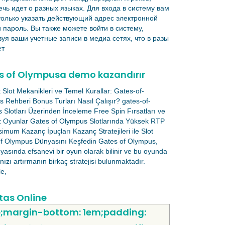
ечь идет о разных языках. Для входа в систему вам
только указать действующий адрес электронной
 пароль. Вы также можете войти в систему,
уя ваши учетные записи в медиа сетях, что в разы
ет
s of Olympusa demo kazandırır
 Slot Mekanikleri ve Temel Kurallar: Gates-of-
 Rehberi Bonus Turları Nasıl Çalışır? gates-of-
 Slotları Üzerinden İnceleme Free Spin Fırsatları ve
z Oyunlar Gates of Olympus Slotlarında Yüksek RTP
imum Kazanç İpuçları Kazanç Stratejileri ile Slot
f Olympus Dünyasını Keşfedin Gates of Olympus,
nyasında efsanevi bir oyun olarak bilinir ve bu oyunda
ızı artırmanın birkaç stratejisi bulunmaktadır.
le,
tas Online
e;margin-bottom: 1em;padding: