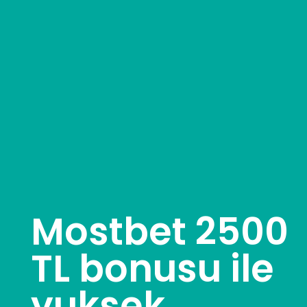
Mostbet 2500
TL bonusu ile
yuksek