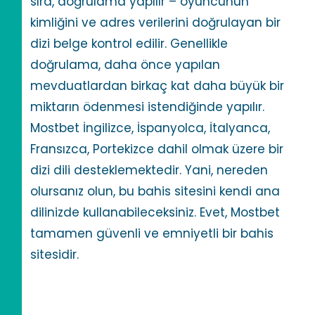
sıra, doğrulama yapılır – oyuncunun
kimliğini ve adres verilerini doğrulayan bir
dizi belge kontrol edilir. Genellikle
doğrulama, daha önce yapılan
mevduatlardan birkaç kat daha büyük bir
miktarın ödenmesi istendiğinde yapılır.
Mostbet İngilizce, İspanyolca, İtalyanca,
Fransızca, Portekizce dahil olmak üzere bir
dizi dili desteklemektedir. Yani, nereden
olursanız olun, bu bahis sitesini kendi ana
dilinizde kullanabileceksiniz. Evet, Mostbet
tamamen güvenli ve emniyetli bir bahis
sitesidir.
Güncel Giriş