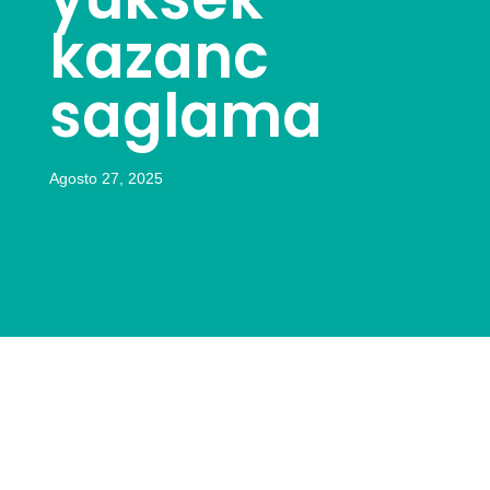
kazanc
saglama
Agosto 27, 2025