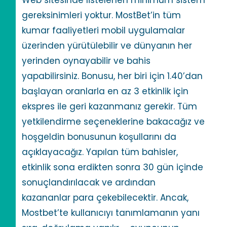
Web sitesinde listelenen minimum sistem
gereksinimleri yoktur. MostBet’in tüm
kumar faaliyetleri mobil uygulamalar
üzerinden yürütülebilir ve dünyanın her
yerinden oynayabilir ve bahis
yapabilirsiniz. Bonusu, her biri için 1.40’dan
başlayan oranlarla en az 3 etkinlik için
ekspres ile geri kazanmanız gerekir. Tüm
yetkilendirme seçeneklerine bakacağız ve
hoşgeldin bonusunun koşullarını da
açıklayacağız. Yapılan tüm bahisler,
etkinlik sona erdikten sonra 30 gün içinde
sonuçlandırılacak ve ardından
kazananlar para çekebilecektir. Ancak,
Mostbet’te kullanıcıyı tanımlamanın yanı