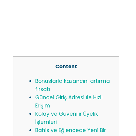
Content
Bonuslarla kazancını artırma
fırsatı
Güncel Giriş Adresi İle Hızlı
Erişim
Kolay ve Güvenilir Üyelik
İşlemleri
Bahis ve Eğlencede Yeni Bir