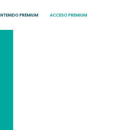
NTENIDO PREMIUM
ACCESO PREMIUM