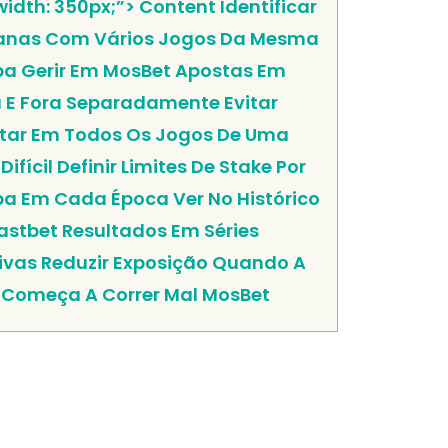
idth: 350px;”> Content Identificar
nas Com Vários Jogos Da Mesma
pa Gerir Em MosBet Apostas Em
 E Fora Separadamente Evitar
tar Em Todos Os Jogos De Uma
 Difícil Definir Limites De Stake Por
pa Em Cada Época Ver No Histórico
astbet Resultados Em Séries
tivas Reduzir Exposição Quando A
e Começa A Correr Mal MosBet