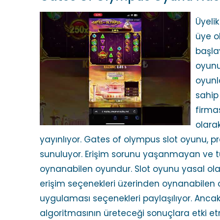
Üyelik
üye o
başla
oyunu 
oyunl
sahip
firma
olara
yayınlıyor. Gates of olympus slot oyunu, pr
sunuluyor. Erişim sorunu yaşanmayan ve tüm
oynanabilen oyundur. Slot oyunu yasal ol
erişim seçenekleri üzerinden oynanabilen oy
uygulaması seçenekleri paylaşılıyor. Anca
algoritmasının üreteceği sonuçlara etki et