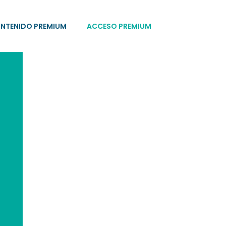
NTENIDO PREMIUM
ACCESO PREMIUM