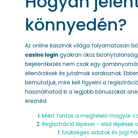
Hogyan jelen
könnyedén?
Az online kaszinók világa folyamatosan b
casino login
gyakran okoz bizonytalanságo
bejelentkezés nem csak egy gombnyomás;
ellenőrzések és jutalmak sorakoznak. Ebbe
bemutatjuk, mire kell figyelni a regisztráció
használhatod ki a legjobb bónuszokat ané
éreznéd.
Miért fontos a megfelelő magyar ca
Regisztráció lépései – első lépések 
Szükséges adatok és jogi há