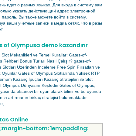
ечь идет о разных языках. Для входа в систему вам
только указать действующий адрес электронной
 пароль. Вы также можете войти в систему,
уя ваши учетные записи в медиа сетях, что в разы
ет
s of Olympusa demo kazandırır
 Slot Mekanikleri ve Temel Kurallar: Gates-of-
 Rehberi Bonus Turları Nasıl Çalışır? gates-of-
 Slotları Üzerinden İnceleme Free Spin Fırsatları ve
z Oyunlar Gates of Olympus Slotlarında Yüksek RTP
imum Kazanç İpuçları Kazanç Stratejileri ile Slot
f Olympus Dünyasını Keşfedin Gates of Olympus,
nyasında efsanevi bir oyun olarak bilinir ve bu oyunda
ızı artırmanın birkaç stratejisi bulunmaktadır.
le,
tas Online
e;margin-bottom: 1em;padding: