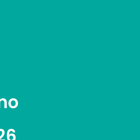
no
26