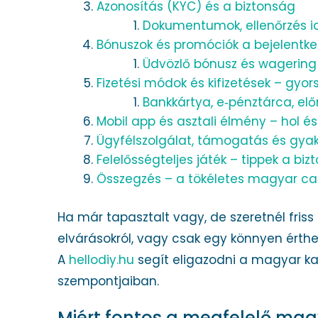
Azonosítás (KYC) és a biztonság
Dokumentumok, ellenőrzés 
Bónuszok és promóciók a bejelentke
Üdvözlő bónusz és wagering
Fizetési módok és kifizetések – gyor
Bankkártya, e‑pénztárca, elő
Mobil app és asztali élmény – hol é
Ügyfélszolgálat, támogatás és gya
Felelősségteljes játék – tippek a bi
Összegzés – a tökéletes magyar cas
Ha már tapasztalt vagy, de szeretnél friss
elvárásokról, vagy csak egy könnyen érthet
A
hellodiy.hu
segít eligazodni a magyar ka
szempontjaiban.
Miért fontos a megfelelő mag