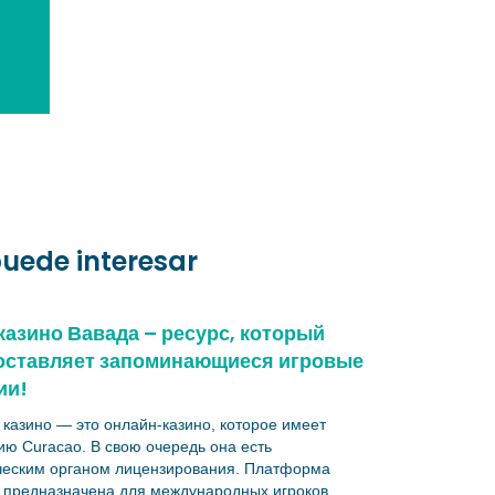
puede interesar
азино Вавада – ресурс, который
оставляет запоминающиеся игровые
ии!
 казино — это онлайн-казино, которое имеет
ию Curacao. В свою очередь она есть
ческим органом лицензирования. Платформа
 предназначена для международных игроков,