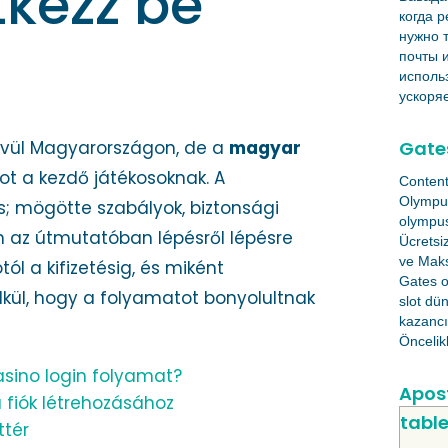
tkezz be
когда р
нужно 
почты и
использ
ускоря
Gate
ővül Magyarországon, de a
magyar
t a kezdő játékosoknak. A
Content
Olympus
 mögötte szabályok, biztonsági
olympus
n az útmutatóban lépésről lépésre
Ücretsi
ve Maks
tól a kifizetésig, és miként
Gates o
lkül, hogy a folyamatot bonyolultnak
slot dü
kazancın
Öncelik
sino login folyamat?
Apos
a fiók létrehozásához
tabl
ttér