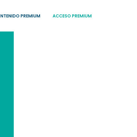
NTENIDO PREMIUM
ACCESO PREMIUM