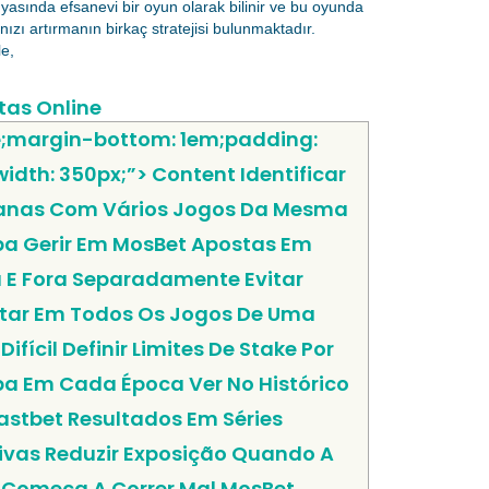
nyasında efsanevi bir oyun olarak bilinir ve bu oyunda
ızı artırmanın birkaç stratejisi bulunmaktadır.
le,
tas Online
e;margin-bottom: 1em;padding:
idth: 350px;”> Content Identificar
nas Com Vários Jogos Da Mesma
pa Gerir Em MosBet Apostas Em
 E Fora Separadamente Evitar
tar Em Todos Os Jogos De Uma
 Difícil Definir Limites De Stake Por
pa Em Cada Época Ver No Histórico
astbet Resultados Em Séries
tivas Reduzir Exposição Quando A
e Começa A Correr Mal MosBet