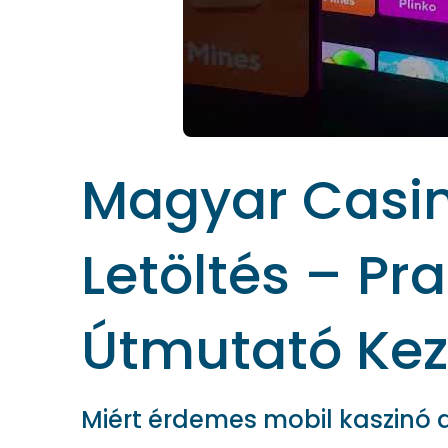
Magyar Casi
Letöltés – Pra
Útmutató Ke
Miért érdemes mobil kaszinó 