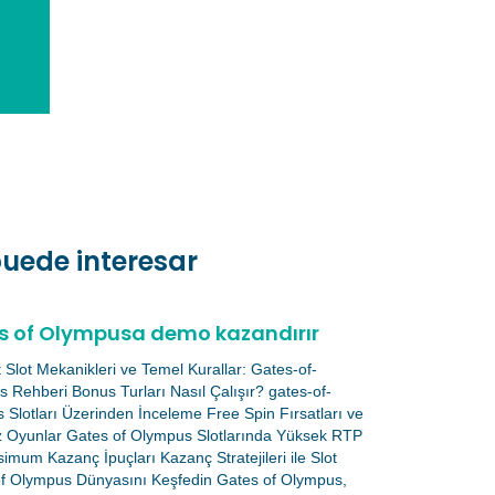
puede interesar
s of Olympusa demo kazandırır
 Slot Mekanikleri ve Temel Kurallar: Gates-of-
 Rehberi Bonus Turları Nasıl Çalışır? gates-of-
 Slotları Üzerinden İnceleme Free Spin Fırsatları ve
z Oyunlar Gates of Olympus Slotlarında Yüksek RTP
imum Kazanç İpuçları Kazanç Stratejileri ile Slot
f Olympus Dünyasını Keşfedin Gates of Olympus,