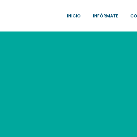
INICIO
INFÓRMATE
CO