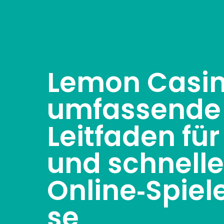
Lemon Casin
umfassende
Leitfaden für
und schnell
Online‑Spiel
se