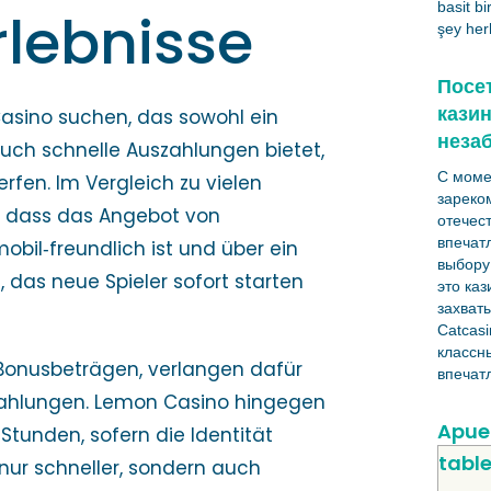
basit b
rlebnisse
şey her
Посе
казин
sino suchen, das sowohl ein
неза
uch schnelle Auszahlungen bietet,
С моме
rfen. Im Vergleich zu vielen
зареко
f, dass das Angebot von
отечес
впечат
bil‑freundlich ist und über ein
выбору
das neue Spieler sofort starten
это каз
захват
Catcasi
классн
 Bonusbeträgen, verlangen dafür
впечат
zahlungen. Lemon Casino hingegen
Apues
Stunden, sofern die Identität
tabl
 nur schneller, sondern auch