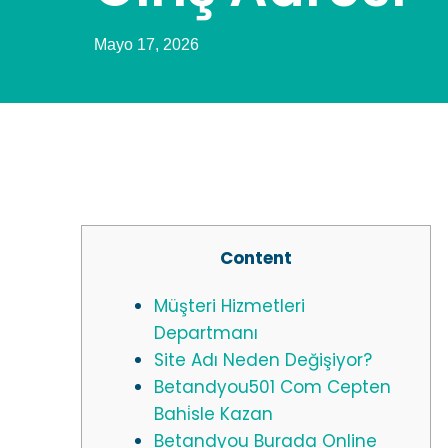
Mayo 17, 2026
Content
Müşteri Hizmetleri
Departmanı
Site Adı Neden Değişiyor?
Betandyou501 Com Cepten
Bahi̇sle Kazan
Betandyou Burada Online