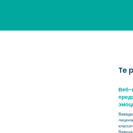
Te 
Веб-к
пред
эмоц
Вавада
лиценз
класси
Вавада