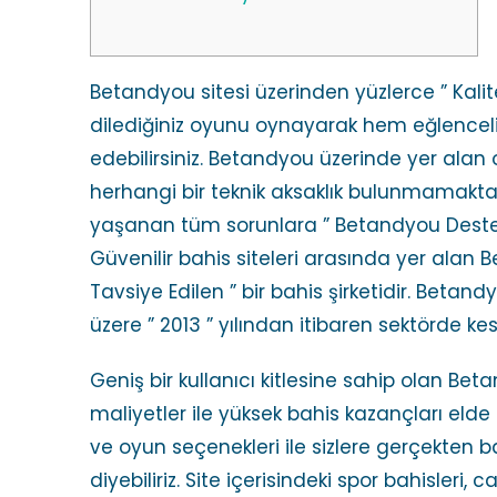
Betandyou sitesi üzerinden yüzlerce ” Kalite
dilediğiniz oyunu oynayarak hem eğlenceli
edebilirsiniz. Betandyou üzerinde yer alan
herhangi bir teknik aksaklık bulunmamakt
yaşanan tüm sorunlara ” Betandyou Deste
Güvenilir bahis siteleri arasında yer alan 
Tavsiye Edilen ” bir bahis şirketidir. Beta
üzere ” 2013 ” yılından itibaren sektörde kes
Geniş bir kullanıcı kitlesine sahip olan Be
maliyetler ile yüksek bahis kazançları eld
ve oyun seçenekleri ile sizlere gerçekten ba
diyebiliriz. Site içerisindeki spor bahisleri, 