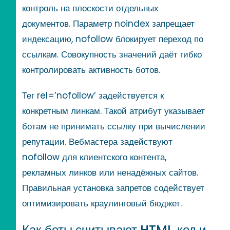
контроль на плоскости отдельных
документов. Параметр noindex запрещает
индексацию, nofollow блокирует переход по
ссылкам. Совокупность значений даёт гибко
контролировать активность ботов.
Тег rel=’nofollow’ задействуется к
конкретным линкам. Такой атрибут указывает
ботам не принимать ссылку при вычислении
репутации. Вебмастера задействуют
nofollow для клиентского контента,
рекламных линков или ненадёжных сайтов.
Правильная установка запретов содействует
оптимизировать краулинговый бюджет.
Как боты считывают HTML‑код и