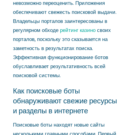
невозможно переоценить. Приложения
обеспечивают свежесть поисковой выдачи.
Владельцы порталов заинтересованы в
регулярном обходе
рейтинг казино
своих
порталов, поскольку это сказывается на
заметность в результатах поиска.
Эффективная функционирование ботов
обуславливает результативность всей
поисковой системы.
Как поисковые боты
обнаруживают свежие ресурсы
и разделы в интернете
Поисковые боты находят новые сайты
несколькими главными способами. Первый