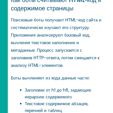
содержимое страницы
Поисковые боты получают HTML-код сайта и
систематически изучают его структуру.
Приложения анализируют базовый код,
вычленяя текстовое наполнение и
метаданные. Процесс запускается с
заголовков HTTP-ответа, потом смещается к
анализу HTML-элементов.
Боты вычленяют из кода данные части:
Заголовки от h1 до h6, задающие
иерархию содержимого
Текстовое содержимое абзацев,
перечней и таблиц