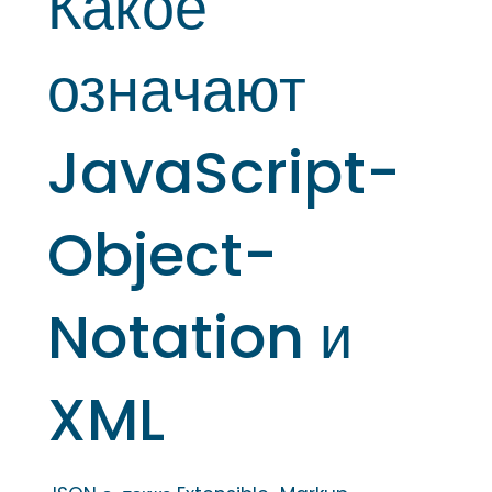
Какое
означают
JavaScript-
Object-
Notation и
XML