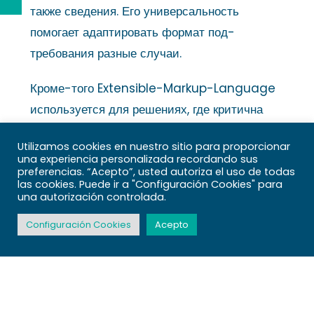
также сведения. Его универсальность
помогает адаптировать формат под-
требования разные случаи.
Кроме-того Extensible-Markup-Language
используется для решениях, где критична
валидация данных. Существуют
Utilizamos cookies en nuestro sitio para proporcionar
специальные структуры, они помогают
una experiencia personalizada recordando sus
валидировать валидность схемы и
preferencias. “Acepto”, usted autoriza el uso de todas
las cookies. Puede ir a "Configuración Cookies" para
содержимого.
una autorización controlada.
Configuración Cookies
Acepto
Достоинства а-также
ограничения
JSON-формат содержит совокупность
достоинств, включая понятность, малый-