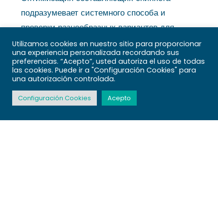
подразумевает системного способа и
проверки разнообразных вариантов для
увеличения кликабельности страниц.
Utilizamos cookies en nuestro sitio para proporcionar
una experiencia personalizada recordando sus
preferencias. “Acepto”, usted autoriza el uso de todas
Внесение чисел и чётких фактов в
las cookies. Puede ir a "Configuración Cookies" para
заголовки привлекает интерес
una autorización controlada.
пользователей. Числа формируют
Configuración Cookies
Acepto
впечатление структурированности
сведений.
Использование чувственных триггеров
в описаниях побуждает публику
сделать переход. Фразы, вызывающие
любопытность, повышают Покердом
официальный сайт шанс клика.
Использование структурированных
сведений обеспечивает сформировать