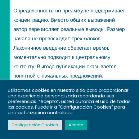
Определённость во преамбуле поддерживает
концентрацию. Вместо общих выражений
автор перечисляет реальные выводы. Размер
начала не превосходит трёх блоков.
Лаконичное введение сберегает время,
моментально подводит к центральному
контенту. Выгода публикации оказывается
понятной с начальных предложений.
Почему отрывки обязаны быть
Utilizamos cookies en nuestro sitio para proporcionar
una experiencia personalizada recordando sus
компактными, но насыщенными
preferencias. “Acepto”, usted autoriza el uso de todas
las cookies. Puede ir a "Configuración Cookies" para
una autorización controlada.
Краткие блоки улучшают чтение с
Configuración Cookies
Acepto
устройства. Аудитория воспринимает
сведения частями, не теряет внимание.