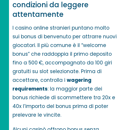
condizioni da leggere
attentamente
I casino online stranieri puntano molto
sui bonus di benvenuto per attrarre nuovi
giocatori. Il più comune è il “welcome
bonus” che raddoppia il primo deposito
fino a 500 €, accompagnato da 100 giri
gratuiti su slot selezionate. Prima di
accettare, controlla i
wagering
requirements
: la maggior parte dei
bonus richiede di scommettere tra 20x e
40x l’importo del bonus prima di poter
prelevare le vincite.
Alcuni casinò offrono bonus senza