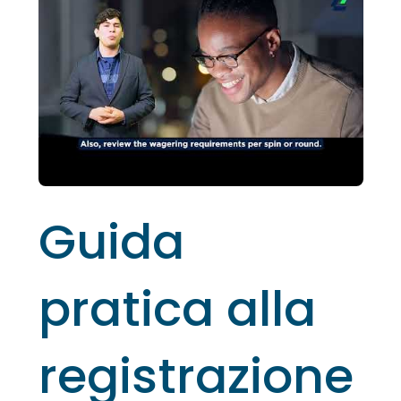
Guida
pratica alla
registrazione