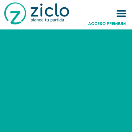
ACCESO PREMIUM