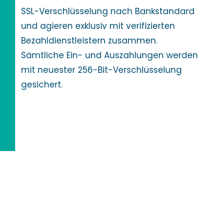
SSL-Verschlüsselung nach Bankstandard
und agieren exklusiv mit verifizierten
Bezahldienstleistern zusammen.
Sämtliche Ein- und Auszahlungen werden
mit neuester 256-Bit-Verschlüsselung
gesichert.
Unsere
angenomme
nen