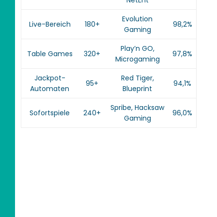
Evolution
Live-Bereich
180+
98,2%
Gaming
Play’n GO,
Table Games
320+
97,8%
Microgaming
Jackpot-
Red Tiger,
95+
94,1%
Automaten
Blueprint
Spribe, Hacksaw
Sofortspiele
240+
96,0%
Gaming
Live-Dealer-
Erlebnis der