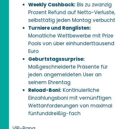
Weekly Cashback:
Bis zu zwanzig
Prozent Refund auf Netto-Verluste,
selbsttätig jeden Montag verbucht
Turniere und Ranglisten:
Monatliche Wettbewerbe mit Prize
Pools von über einhunderttausend
Euro
Geburtstagssurprise:
Maßgeschneiderte Präsente für
jeden angemeldeten User an
seinem Ehrentag
Reload-Boni:
Kontinuierliche
Einzahlungsboni mit vernünftigen
Wettanforderungen von maximal
fünfunddreißig-fach
VIP-Rang