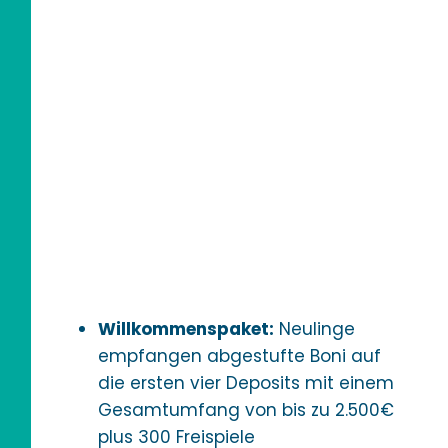
e
Bonusangeb
ote im
Überblick
Willkommenspaket:
Neulinge
empfangen abgestufte Boni auf
die ersten vier Deposits mit einem
Gesamtumfang von bis zu 2.500€
plus 300 Freispiele