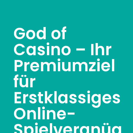
God of
Casino – Ihr
Premiumziel
für
Erstklassiges
Online-
Spielvergnüg