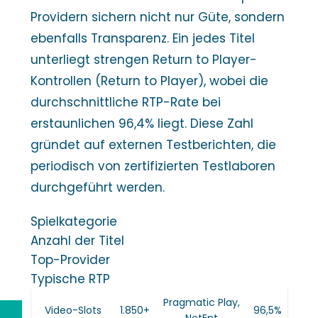
Providern sichern nicht nur Güte, sondern
ebenfalls Transparenz. Ein jedes Titel
unterliegt strengen Return to Player-
Kontrollen (Return to Player), wobei die
durchschnittliche RTP-Rate bei
erstaunlichen 96,4% liegt. Diese Zahl
gründet auf externen Testberichten, die
periodisch von zertifizierten Testlaboren
durchgeführt werden.
Spielkategorie
Anzahl der Titel
Top-Provider
Typische RTP
Pragmatic Play,
Video-Slots
1.850+
96,5%
NetEnt