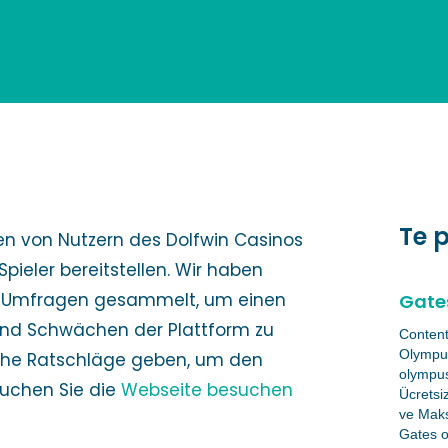
Te 
gen von Nutzern des Dolfwin Casinos
pieler bereitstellen. Wir haben
nd Umfragen gesammelt, um einen
Gate
und Schwächen der Plattform zu
Content
Olympus
sche Ratschläge geben, um den
olympus
esuchen Sie die
Webseite besuchen
Ücretsi
ve Maks
Gates o