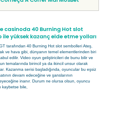
e casinoda 40 Burning Hot slot
ile yüksek kazanç elde etme yolları
EGT tarafından 40 Burning Hot slot sembolleri Ateş,
rak ve hava gibi, dünyanın temel elementlerinden biri
abul edilir. Video oyun geliştiricileri de bunu bilir ve
un temalarında birincil ya da ikincil unsur olarak
rlar. Kazanma serisi başladığında, oyuncular bu eşsiz
rsatının devam edeceğine ve şanslarının
yeceğine inanır. Durum ne olursa olsun, oyuncu
ı kaybetse bile,