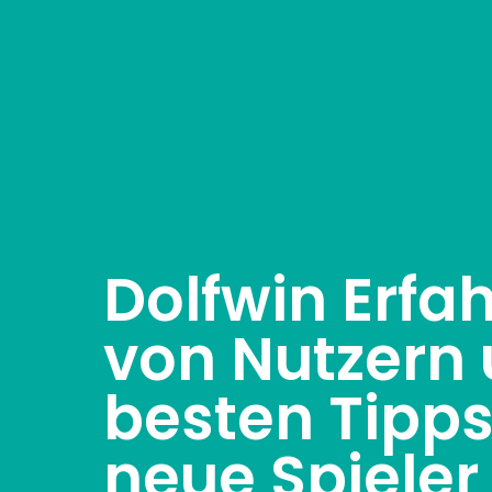
Dolfwin Erfa
von Nutzern 
besten Tipps
neue Spieler