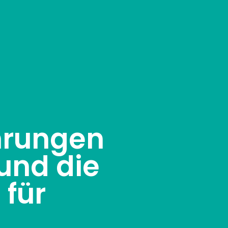
hrungen
und die
 für