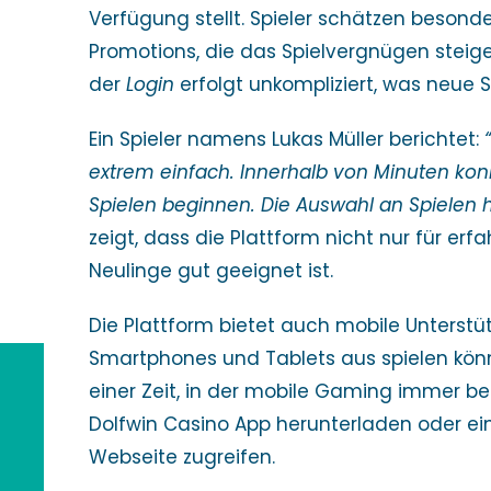
Verfügung stellt. Spieler schätzen besonde
Promotions, die das Spielvergnügen steiger
der
Login
erfolgt unkompliziert, was neue Sp
Ein Spieler namens Lukas Müller berichtet:
extrem einfach. Innerhalb von Minuten k
Spielen beginnen. Die Auswahl an Spielen h
zeigt, dass die Plattform nicht nur für erf
Neulinge gut geeignet ist.
Die Plattform bietet auch mobile Unterstüt
Smartphones und Tablets aus spielen könne
einer Zeit, in der mobile Gaming immer bel
Dolfwin Casino App herunterladen oder ein
Webseite zugreifen.