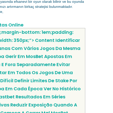
nyasında efsanevi bir oyun olarak bilinir ve bu oyunda
ızı artırmanın birkaç stratejisi bulunmaktadır.
le,
tas Online
e;margin-bottom: 1em;padding:
idth: 350px;”> Content Identificar
nas Com Vários Jogos Da Mesma
pa Gerir Em MosBet Apostas Em
 E Fora Separadamente Evitar
tar Em Todos Os Jogos De Uma
 Difícil Definir Limites De Stake Por
pa Em Cada Época Ver No Histórico
astbet Resultados Em Séries
tivas Reduzir Exposição Quando A
e Começa A Correr Mal MosBet