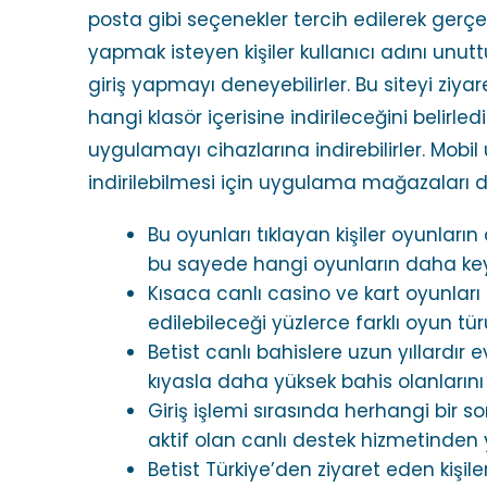
posta gibi seçenekler tercih edilerek gerçekl
yapmak isteyen kişiler kullanıcı adını unutt
giriş yapmayı deneyebilirler. Bu siteyi ziy
hangi klasör içerisine indirileceğini belirle
uygulamayı cihazlarına indirebilirler. Mobil
indirilebilmesi için uygulama mağazaları da 
Bu oyunları tıklayan kişiler oyunların
bu sayede hangi oyunların daha keyif
Kısaca canlı casino ve kart oyunları 
edilebileceği yüzlerce farklı oyun türü
Betist canlı bahislere uzun yıllardır ev
kıyasla daha yüksek bahis olanlarını
Giriş işlemi sırasında herhangi bir sor
aktif olan canlı destek hizmetinden y
Betist Türkiye’den ziyaret eden kişi