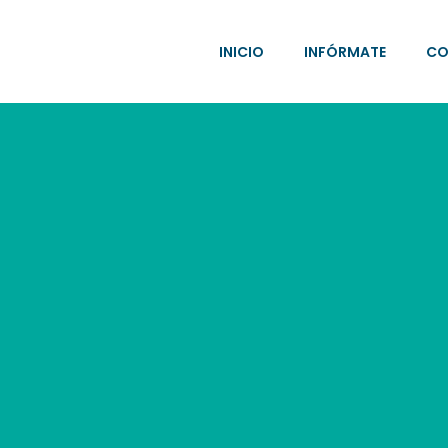
INICIO
INFÓRMATE
CO