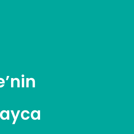
e’nin
layca