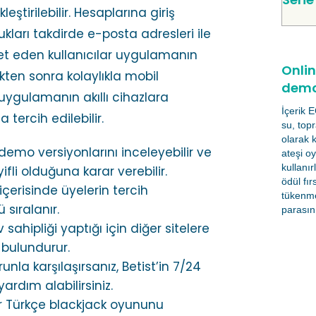
eştirilebilir. Hesaplarına giriş
ukları takdirde e-posta adresleri ile
aret eden kullanıcılar uygulamanın
Onlin
dikten sonra kolaylıkla mobil
demo 
 uygulamanın akıllı cihazlara
İçerik 
tercih edilebilir.
su, top
olarak k
 demo versiyonlarını inceleyebilir ve
ateşi oy
kullanı
li olduğuna karar verebilir.
ödül fı
içerisinde üyelerin tercih
tükenme
 sıralanır.
parasın
 sahipliği yaptığı için diğer sitelere
 bulundurur.
unla karşılaşırsanız, Betist’in 7/24
ardım alabilirsiniz.
ler Türkçe blackjack oyununu