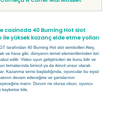
e casinoda 40 Burning Hot slot
ile yüksek kazanç elde etme yolları
EGT tarafından 40 Burning Hot slot sembolleri Ateş,
rak ve hava gibi, dünyanın temel elementlerinden biri
abul edilir. Video oyun geliştiricileri de bunu bilir ve
un temalarında birincil ya da ikincil unsur olarak
rlar. Kazanma serisi başladığında, oyuncular bu eşsiz
rsatının devam edeceğine ve şanslarının
yeceğine inanır. Durum ne olursa olsun, oyuncu
ı kaybetse bile,