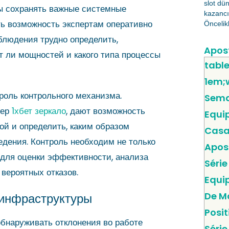
slot dü
бы сохранять важные системные
kazancın
ть возможность экспертам оперативно
Öncelik
блюдения трудно определить,
Apos
т ли мощностей и какого типа процессы
tabl
1em;w
роль контрольного механизма.
Sema
мер
1хбет зеркало
, дают возможность
Equi
ой и определить, каким образом
Casa
дения. Контроль необходим не только
Apos
 для оценки эффективности, анализа
Série
вероятных отказов.
Equi
De M
инфраструктуры
Posi
бнаруживать отклонения во работе
Séri