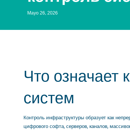
Mayo 26, 2026
Что означает 
систем
Контроль инфраструктуры образует как непре
цифрового софта, серверов, каналов, массив