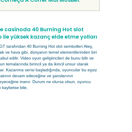
e casinoda 40 Burning Hot slot
ile yüksek kazanç elde etme yolları
EGT tarafından 40 Burning Hot slot sembolleri Ateş,
rak ve hava gibi, dünyanın temel elementlerinden biri
abul edilir. Video oyun geliştiricileri de bunu bilir ve
un temalarında birincil ya da ikincil unsur olarak
rlar. Kazanma serisi başladığında, oyuncular bu eşsiz
rsatının devam edeceğine ve şanslarının
yeceğine inanır. Durum ne olursa olsun, oyuncu
ı kaybetse bile,