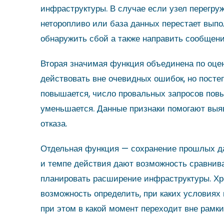
инфраструктуры. В случае если узел перегруж
неторопливо или база данных перестает вып
обнаружить сбой а также направить сообщени
Вторая значимая функция объединена по оце
действовать вне очевидных ошибок, но постепе
повышается, число провальных запросов повы
уменьшается. Данные признаки помогают выя
отказа.
Отдельная функция — сохранение прошлых да
и темпе действия дают возможность сравнива
планировать расширение инфраструктуры. Хро
возможность определить, при каких условиях
при этом в какой момент переходит вне рамки