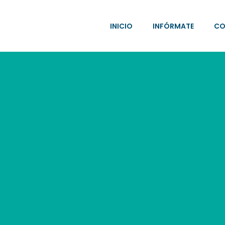
INICIO
INFÓRMATE
CO