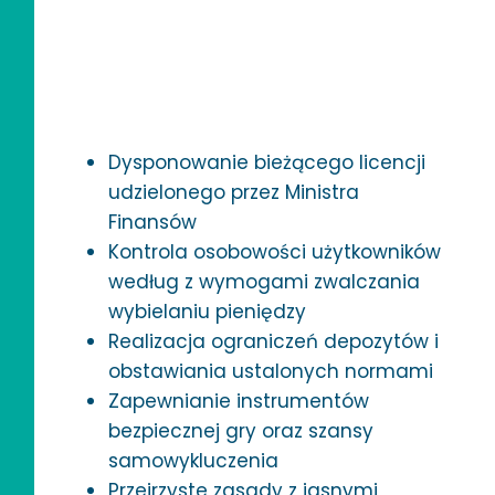
legalności
ustawowej
Dysponowanie bieżącego licencji
udzielonego przez Ministra
Finansów
Kontrola osobowości użytkowników
według z wymogami zwalczania
wybielaniu pieniędzy
Realizacja ograniczeń depozytów i
obstawiania ustalonych normami
Zapewnianie instrumentów
bezpiecznej gry oraz szansy
samowykluczenia
Przejrzyste zasady z jasnymi