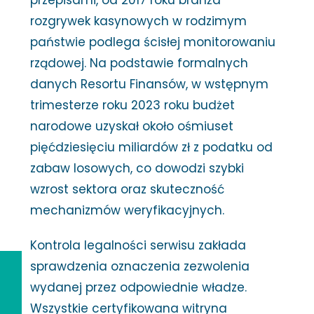
rozgrywek kasynowych w rodzimym
państwie podlega ścisłej monitorowaniu
rządowej. Na podstawie formalnych
danych Resortu Finansów, w wstępnym
trimesterze roku 2023 roku budżet
narodowe uzyskał około ośmiuset
pięćdziesięciu miliardów zł z podatku od
zabaw losowych, co dowodzi szybki
wzrost sektora oraz skuteczność
mechanizmów weryfikacyjnych.
Kontrola legalności serwisu zakłada
sprawdzenia oznaczenia zezwolenia
wydanej przez odpowiednie władze.
Wszystkie certyfikowana witryna