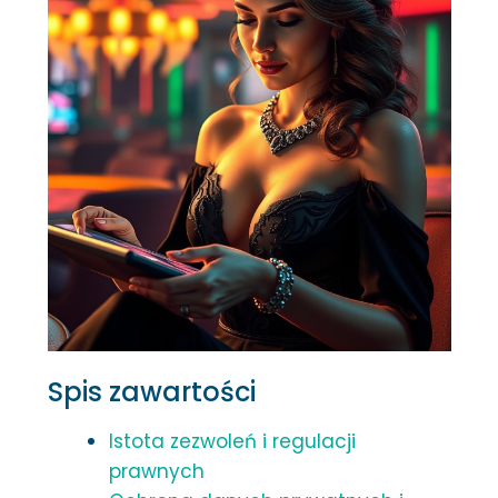
Spis zawartości
Istota zezwoleń i regulacji
prawnych