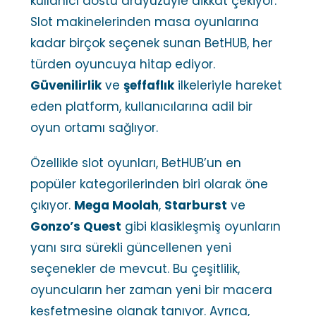
kullanıcı dostu arayüzüyle dikkat çekiyor.
Slot makinelerinden masa oyunlarına
kadar birçok seçenek sunan BetHUB, her
türden oyuncuya hitap ediyor.
Güvenilirlik
ve
şeffaflık
ilkeleriyle hareket
eden platform, kullanıcılarına adil bir
oyun ortamı sağlıyor.
Özellikle slot oyunları, BetHUB’un en
popüler kategorilerinden biri olarak öne
çıkıyor.
Mega Moolah
,
Starburst
ve
Gonzo’s Quest
gibi klasikleşmiş oyunların
yanı sıra sürekli güncellenen yeni
seçenekler de mevcut. Bu çeşitlilik,
oyuncuların her zaman yeni bir macera
keşfetmesine olanak tanıyor. Ayrıca,