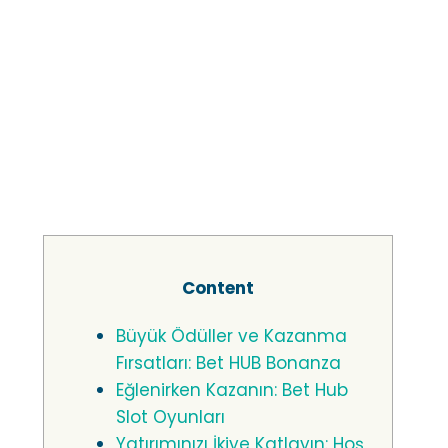
Content
Büyük Ödüller ve Kazanma
Fırsatları: Bet HUB Bonanza
Eğlenirken Kazanın: Bet Hub
Slot Oyunları
Yatırımınızı İkiye Katlayın: Hoş