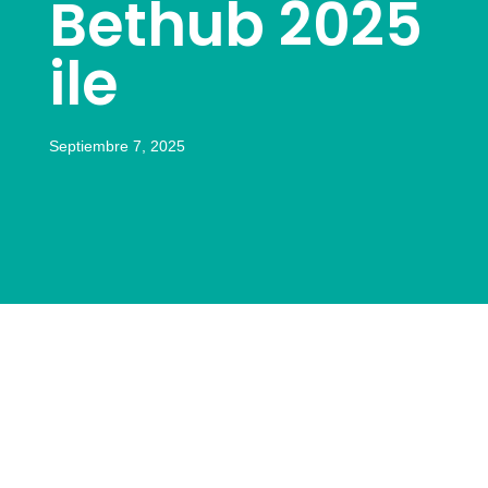
Bethub 2025
ile
Septiembre 7, 2025