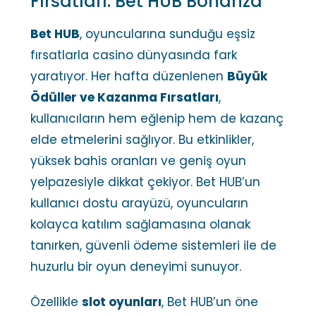
Fırsatları: Bet HUB Bonanza
Bet HUB
, oyuncularına sunduğu eşsiz
fırsatlarla casino dünyasında fark
yaratıyor. Her hafta düzenlenen
Büyük
Ödüller ve Kazanma Fırsatları
,
kullanıcıların hem eğlenip hem de kazanç
elde etmelerini sağlıyor. Bu etkinlikler,
yüksek bahis oranları ve geniş oyun
yelpazesiyle dikkat çekiyor. Bet HUB’un
kullanıcı dostu arayüzü, oyuncuların
kolayca katılım sağlamasına olanak
tanırken, güvenli ödeme sistemleri ile de
huzurlu bir oyun deneyimi sunuyor.
Özellikle
slot oyunları
, Bet HUB’un öne