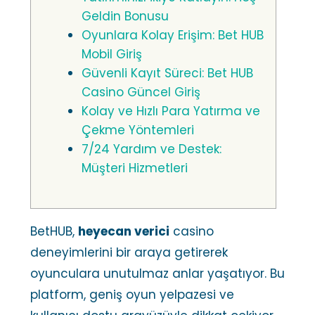
Geldin Bonusu
Oyunlara Kolay Erişim: Bet HUB
Mobil Giriş
Güvenli Kayıt Süreci: Bet HUB
Casino Güncel Giriş
Kolay ve Hızlı Para Yatırma ve
Çekme Yöntemleri
7/24 Yardım ve Destek:
Müşteri Hizmetleri
BetHUB,
heyecan verici
casino
deneyimlerini bir araya getirerek
oyunculara unutulmaz anlar yaşatıyor. Bu
platform, geniş oyun yelpazesi ve