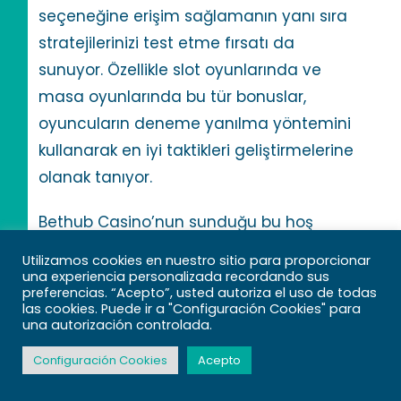
seçeneğine erişim sağlamanın yanı sıra
stratejilerinizi test etme fırsatı da
sunuyor. Özellikle slot oyunlarında ve
masa oyunlarında bu tür bonuslar,
oyuncuların deneme yanılma yöntemini
kullanarak en iyi taktikleri geliştirmelerine
olanak tanıyor.
Bethub Casino’nun sunduğu bu hoş
geldin bonusu, yalnızca yeni üyeler için
Utilizamos cookies en nuestro sitio para proporcionar
geçerli olmakla kalmıyor; aynı zamanda
una experiencia personalizada recordando sus
preferencias. “Acepto”, usted autoriza el uso de todas
belirli şartlar ve koşullar altında
las cookies. Puede ir a "Configuración Cookies" para
una autorización controlada.
kullanılabiliyor. Bonusun etkin bir şekilde
kullanılabilmesi için belirlenen çevrim
Configuración Cookies
Acepto
şartlarının yerine getirilmesi gerekiyor.