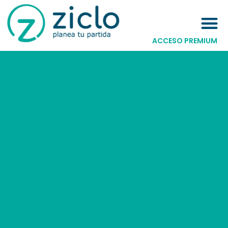
ACCESO PREMIUM