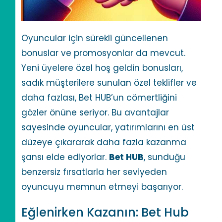
Oyuncular için sürekli güncellenen
bonuslar ve promosyonlar da mevcut.
Yeni üyelere özel hoş geldin bonusları,
sadık müşterilere sunulan özel teklifler ve
daha fazlası, Bet HUB’un cömertliğini
gözler önüne seriyor. Bu avantajlar
sayesinde oyuncular, yatırımlarını en üst
düzeye çıkararak daha fazla kazanma
şansı elde ediyorlar.
Bet HUB
, sunduğu
benzersiz fırsatlarla her seviyeden
oyuncuyu memnun etmeyi başarıyor.
Eğlenirken Kazanın: Bet Hub