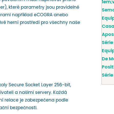
1em;w
r), které parametry jsou pravidelně
Sema
urami například eCOGRA anebo
Equi
ivé herní prostředí pro všechny naše
Casa
Apos
 Ochranné
Série
Equi
De M
Posi
Séri
oly Secure Socket Layer 256-bit,
ivateli a našimi servery. Každá
nní relace je zabezpečena podle
ční bezpečnosti.