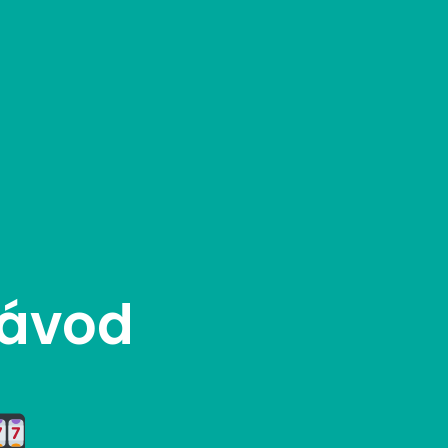
Návod