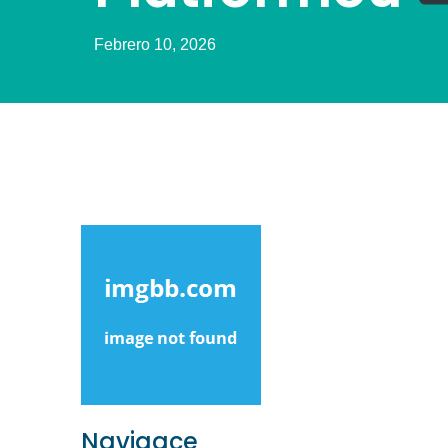
Febrero 10, 2026
Navigace