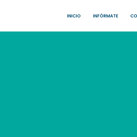
INICIO
INFÓRMATE
CO