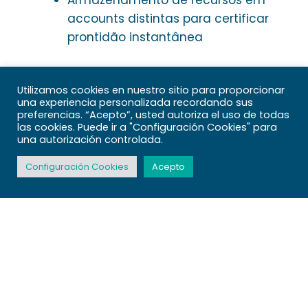
accounts distintas para certificar
prontidão instantânea
Opções de Pagamento
Utilizamos cookies en nuestro sitio para proporcionar
Flexíveis
una experiencia personalizada recordando sus
preferencias. “Acepto”, usted autoriza el uso de todas
las cookies. Puede ir a "Configuración Cookies" para
Oferecemos uma vasta gama de
una autorización controlada.
formas para depósitos e retiradas,
Configuración Cookies
Acepto
entendendo que qualquer jogador tem
opções particulares. Tratamos
operações rapidamente, com a maior
parte dos depósitos aparecendo
instantaneamente na account.
Método de Pagamento
Carregamento Mínimo