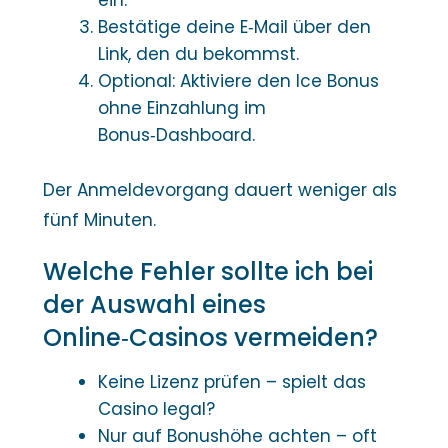
ein.
Bestätige deine E‑Mail über den
Link, den du bekommst.
Optional: Aktiviere den Ice Bonus
ohne Einzahlung im
Bonus‑Dashboard.
Der Anmeldevorgang dauert weniger als
fünf Minuten.
Welche Fehler sollte ich bei
der Auswahl eines
Online‑Casinos vermeiden?
Keine Lizenz prüfen – spielt das
Casino legal?
Nur auf Bonushöhe achten – oft