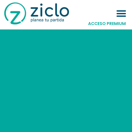
ACCESO PREMIUM