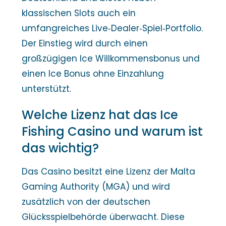
klassischen Slots auch ein
umfangreiches Live‑Dealer‑Spiel‑Portfolio.
Der Einstieg wird durch einen
großzügigen Ice Willkommensbonus und
einen Ice Bonus ohne Einzahlung
unterstützt.
Welche Lizenz hat das Ice
Fishing Casino und warum ist
das wichtig?
Das Casino besitzt eine Lizenz der Malta
Gaming Authority (MGA) und wird
zusätzlich von der deutschen
Glücksspielbehörde überwacht. Diese