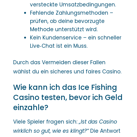
versteckte Umsatzbedingungen.
Fehlende Zahlungsmethoden –
prüfen, ob deine bevorzugte
Methode unterstützt wird.
Kein Kundenservice – ein schneller
Live‑Chat ist ein Muss.
Durch das Vermeiden dieser Fallen
wählst du ein sicheres und faires Casino.
Wie kann ich das Ice Fishing
Casino testen, bevor ich Geld
einzahle?
Viele Spieler fragen sich:
„Ist das Casino
wirklich so gut, wie es klingt?“
Die Antwort