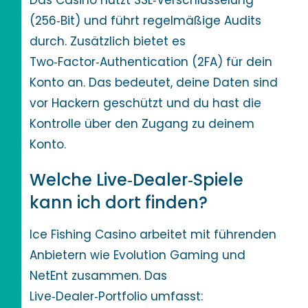
Das Casino nutzt SSL‑Verschlüsselung
(256‑Bit) und führt regelmäßige Audits
durch. Zusätzlich bietet es
Two‑Factor‑Authentication (2FA) für dein
Konto an. Das bedeutet, deine Daten sind
vor Hackern geschützt und du hast die
Kontrolle über den Zugang zu deinem
Konto.
Welche Live‑Dealer‑Spiele
kann ich dort finden?
Ice Fishing Casino arbeitet mit führenden
Anbietern wie Evolution Gaming und
NetEnt zusammen. Das
Live‑Dealer‑Portfolio umfasst: