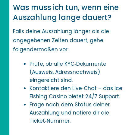
Was muss ich tun, wenn eine
Auszahlung lange dauert?
Falls deine Auszahlung länger als die
angegebenen Zeiten dauert, gehe
folgendermaßen vor:
Prüfe, ob alle KYC‑Dokumente
(Ausweis, Adressnachweis)
eingereicht sind.
Kontaktiere den Live‑Chat – das Ice
Fishing Casino bietet 24/7 Support.
Frage nach dem Status deiner
Auszahlung und notiere dir die
Ticket‑Nummer.