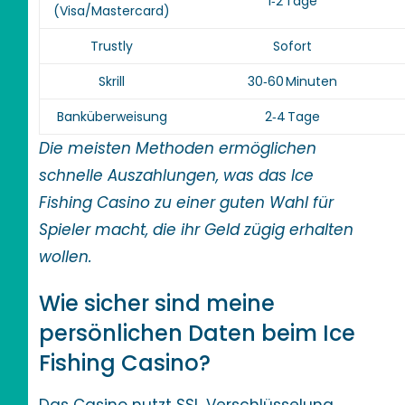
1‑2 Tage
(Visa/Mastercard)
Trustly
Sofort
Skrill
30‑60 Minuten
Banküberweisung
2‑4 Tage
Die meisten Methoden ermöglichen
schnelle Auszahlungen, was das Ice
Fishing Casino zu einer guten Wahl für
Spieler macht, die ihr Geld zügig erhalten
wollen.
Wie sicher sind meine
persönlichen Daten beim Ice
Fishing Casino?