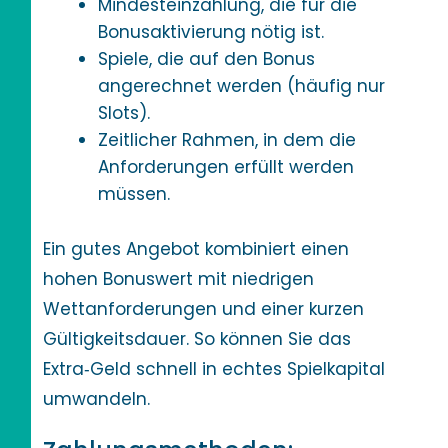
Mindesteinzahlung, die für die
Bonusaktivierung nötig ist.
Spiele, die auf den Bonus
angerechnet werden (häufig nur
Slots).
Zeitlicher Rahmen, in dem die
Anforderungen erfüllt werden
müssen.
Ein gutes Angebot kombiniert einen
hohen Bonuswert mit niedrigen
Wettanforderungen und einer kurzen
Gültigkeitsdauer. So können Sie das
Extra‑Geld schnell in echtes Spielkapital
umwandeln.