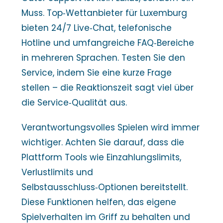
Muss. Top‑Wettanbieter für Luxemburg
bieten 24/7 Live‑Chat, telefonische
Hotline und umfangreiche FAQ‑Bereiche
in mehreren Sprachen. Testen Sie den
Service, indem Sie eine kurze Frage
stellen – die Reaktionszeit sagt viel über
die Service‑Qualität aus.
Verantwortungsvolles Spielen wird immer
wichtiger. Achten Sie darauf, dass die
Plattform Tools wie Einzahlungslimits,
Verlustlimits und
Selbstausschluss‑Optionen bereitstellt.
Diese Funktionen helfen, das eigene
Spielverhalten im Griff zu behalten und