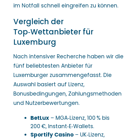
im Notfall schnell eingreifen zu können.
Vergleich der
Top‑Wettanbieter für
Luxemburg
Nach intensiver Recherche haben wir die
fünf beliebtesten Anbieter für
Luxemburger zusammengefasst. Die
Auswahl basiert auf Lizenz,
Bonusbedingungen, Zahlungsmethoden
und Nutzerbewertungen.
BetLux
– MGA‑Lizenz, 100 % bis
200 €, Instant‑E‑Wallets.
Sportify Casino
– UK‑Lizenz,