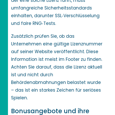
der eine solche Lizenz führt, muss
umfangreiche Sicherheitsstandards
einhalten, darunter SSL‑Verschlüsselung
und faire RNG‑Tests.
Zusätzlich prüfen Sie, ob das
Unternehmen eine gültige Lizenznummer
auf seiner Website veröffentlicht. Diese
Information ist meist im Footer zu finden.
Achten Sie darauf, dass die Lizenz aktuell
ist und nicht durch
Behördenabmahnungen belastet wurde
– das ist ein starkes Zeichen für seriöses
Spielen.
Bonusangebote und ihre