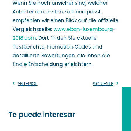
Wenn Sie noch unsicher sind, welcher
Anbieter am besten zu Ihnen passt,
empfehlen wir einen Blick auf die offizielle
Vergleichsseite:
www.eban-luxembourg-
2018.com
. Dort finden Sie aktuelle
Testberichte, Promotion‑Codes und
detaillierte Bewertungen, die Ihnen die
finale Entscheidung erleichtern.
ANTERIOR
SIGUIENTE
Te puede interesar