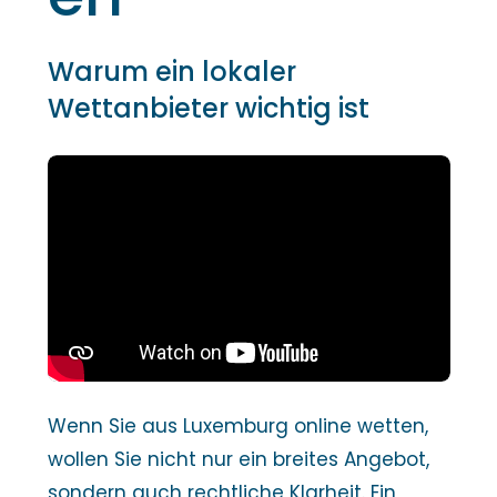
Warum ein lokaler
Wettanbieter wichtig ist
Wenn Sie aus Luxemburg online wetten,
wollen Sie nicht nur ein breites Angebot,
sondern auch rechtliche Klarheit. Ein