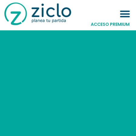
ACCESO PREMIUM