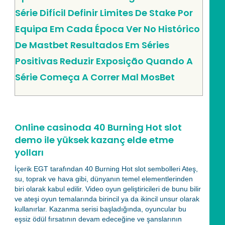
Série Difícil Definir Limites De Stake Por
Equipa Em Cada Época Ver No Histórico
De Mastbet Resultados Em Séries
Positivas Reduzir Exposição Quando A
Série Começa A Correr Mal MosBet
Online casinoda 40 Burning Hot slot
demo ile yüksek kazanç elde etme
yolları
İçerik EGT tarafından 40 Burning Hot slot sembolleri Ateş,
su, toprak ve hava gibi, dünyanın temel elementlerinden
biri olarak kabul edilir. Video oyun geliştiricileri de bunu bilir
ve ateşi oyun temalarında birincil ya da ikincil unsur olarak
kullanırlar. Kazanma serisi başladığında, oyuncular bu
eşsiz ödül fırsatının devam edeceğine ve şanslarının