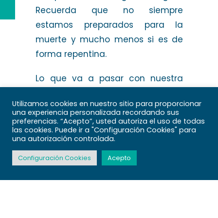
Recuerda que no siempre
estamos preparados para la
muerte y mucho menos si es de
forma repentina.
Lo que va a pasar con nuestra
Vida Digital después de nuestra
Utilizamos cookies en nuestro sitio para proporcionar
partida es necesario que la
una experiencia personalizada recordando sus
preferencias. “Acepto”, usted autoriza el uso de todas
dejemos planeada y evitemos
las cookies. Puede ir a "Configuración Cookies" para
que nuestros seres queridos
una autorización controlada.
pasen por un mal momento, lo de
Configuración Cookies
Acepto
menos no es recuperar unas
fotografías, podemos hablar de
activos digitales financieros que
definitivamente debemos dejar