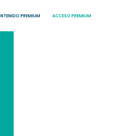
NTENIDO PREMIUM
ACCESO PREMIUM