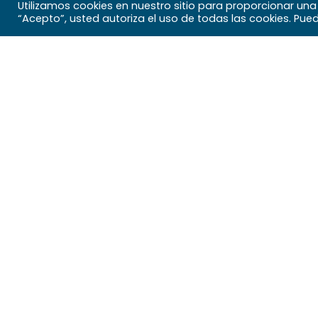
Utilizamos cookies en nuestro sitio para proporcionar un
“Acepto”, usted autoriza el uso de todas las cookies. Pue
Planea tu partida con
Zicl