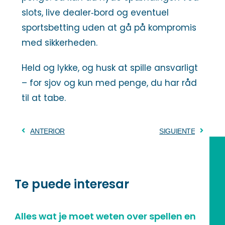
slots, live dealer‑bord og eventuel
sportsbetting uden at gå på kompromis
med sikkerheden.
Held og lykke, og husk at spille ansvarligt
– for sjov og kun med penge, du har råd
til at tabe.
ANTERIOR
SIGUIENTE
Te puede interesar
Alles wat je moet weten over spellen en