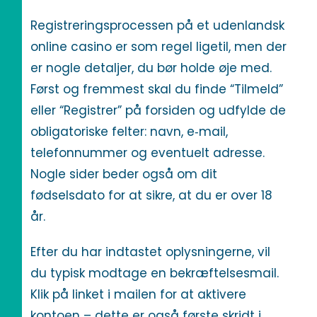
Registreringsprocessen på et udenlandsk
online casino er som regel ligetil, men der
er nogle detaljer, du bør holde øje med.
Først og fremmest skal du finde “Tilmeld”
eller “Registrer” på forsiden og udfylde de
obligatoriske felter: navn, e‑mail,
telefonnummer og eventuelt adresse.
Nogle sider beder også om dit
fødselsdato for at sikre, at du er over 18
år.
Efter du har indtastet oplysningerne, vil
du typisk modtage en bekræftelsesmail.
Klik på linket i mailen for at aktivere
kontoen – dette er også første skridt i