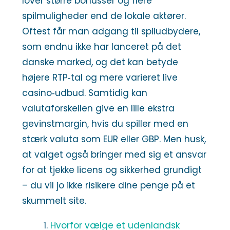
lover større bonusser og flere
spilmuligheder end de lokale aktører.
Oftest får man adgang til spiludbydere,
som endnu ikke har lanceret på det
danske marked, og det kan betyde
højere RTP‑tal og mere varieret live
casino‑udbud. Samtidig kan
valutaforskellen give en lille ekstra
gevinstmargin, hvis du spiller med en
stærk valuta som EUR eller GBP. Men husk,
at valget også bringer med sig et ansvar
for at tjekke licens og sikkerhed grundigt
– du vil jo ikke risikere dine penge på et
skummelt site.
Hvorfor vælge et udenlandsk