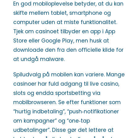
En god mobiloplevelse betyder, at du kan
skifte mellem tablet, smartphone og
computer uden at miste funktionalitet.
Tjek om casinoet tilbyder en app i App
Store eller Google Play, men husk at
downloade den fra den officielle kilde for
at undgå malware.
Spiludvalg på mobilen kan variere. Mange
casinoer har fuld adgang til live casino,
slots og endda sportsbetting via
mobilbrowseren. Se efter funktioner som
“hurtig indbetaling”, “push‑notifikationer
om kampagner” og “one‑tap
udbetalinger”. Disse gør det lettere at