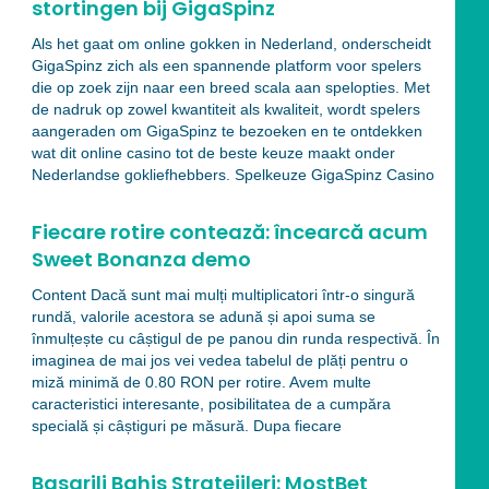
stortingen bij GigaSpinz
Als het gaat om online gokken in Nederland, onderscheidt
GigaSpinz zich als een spannende platform voor spelers
die op zoek zijn naar een breed scala aan spelopties. Met
de nadruk op zowel kwantiteit als kwaliteit, wordt spelers
aangeraden om GigaSpinz te bezoeken en te ontdekken
wat dit online casino tot de beste keuze maakt onder
Nederlandse gokliefhebbers. Spelkeuze GigaSpinz Casino
Fiecare rotire contează: încearcă acum
Sweet Bonanza demo
Content Dacă sunt mai mulți multiplicatori într-o singură
rundă, valorile acestora se adună și apoi suma se
înmulțește cu câștigul de pe panou din runda respectivă. În
imaginea de mai jos vei vedea tabelul de plăți pentru o
miză minimă de 0.80 RON per rotire. Avem multe
caracteristici interesante, posibilitatea de a cumpăra
specială și câștiguri pe măsură. Dupa fiecare
Basarili Bahis Stratejileri: MostBet