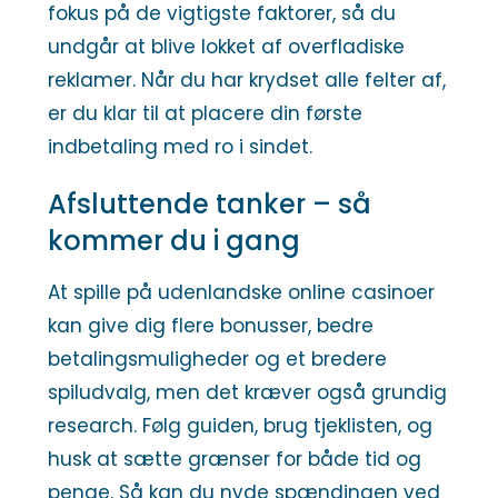
fokus på de vigtigste faktorer, så du
undgår at blive lokket af overfladiske
reklamer. Når du har krydset alle felter af,
er du klar til at placere din første
indbetaling med ro i sindet.
Afsluttende tanker – så
kommer du i gang
At spille på udenlandske online casinoer
kan give dig flere bonusser, bedre
betalingsmuligheder og et bredere
spiludvalg, men det kræver også grundig
research. Følg guiden, brug tjeklisten, og
husk at sætte grænser for både tid og
penge. Så kan du nyde spændingen ved