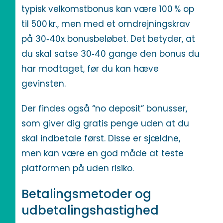
typisk velkomstbonus kan være 100 % op
til 500 kr., men med et omdrejningskrav
på 30‑40x bonusbeløbet. Det betyder, at
du skal satse 30‑40 gange den bonus du
har modtaget, før du kan hæve
gevinsten.
Der findes også “no deposit” bonusser,
som giver dig gratis penge uden at du
skal indbetale først. Disse er sjældne,
men kan være en god måde at teste
platformen på uden risiko.
Betalingsmetoder og
udbetalingshastighed