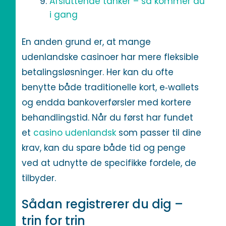
Afsluttende tanker – så kommer du
i gang
En anden grund er, at mange
udenlandske casinoer har mere fleksible
betalingsløsninger. Her kan du ofte
benytte både traditionelle kort, e‑wallets
og endda bankoverførsler med kortere
behandlingstid. Når du først har fundet
et
casino udenlandsk
som passer til dine
krav, kan du spare både tid og penge
ved at udnytte de specifikke fordele, de
tilbyder.
Sådan registrerer du dig –
trin for trin