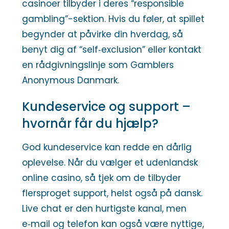
casinoer tilbyder i deres “responsible
gambling”-sektion. Hvis du føler, at spillet
begynder at påvirke din hverdag, så
benyt dig af “self‑exclusion” eller kontakt
en rådgivningslinje som Gamblers
Anonymous Danmark.
Kundeservice og support –
hvornår får du hjælp?
God kundeservice kan redde en dårlig
oplevelse. Når du vælger et udenlandsk
online casino, så tjek om de tilbyder
flersproget support, helst også på dansk.
Live chat er den hurtigste kanal, men
e‑mail og telefon kan også være nyttige,