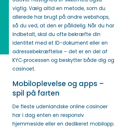
vigtig. Vælg altid en metode, som du
allerede har brugt på andre webshops,
så du ved, at den er pålidelig. Når du har
indbetalt, skal du ofte bekræfte din
identitet med et ID-dokument eller en
adressebekræftelse – det er en del af
KYC‑processen og beskytter både dig og
casinoet.
Mobiloplevelse og apps –
spil på farten
De fleste udenlandske online casinoer
har i dag enten en responsiv
hjemmeside eller en dedikeret mobilapp.